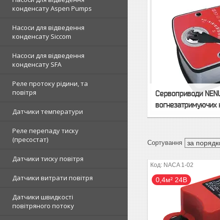
конденсату Aspen Pumps
Насоси для відведення
конденсату Siccom
Насоси для відведення
конденсату SFA
Реле протоку рідини, та
повітря
Сервоприводи NEN
вогнезатримуючих 
Датчики температури
Реле перепаду тиску
(пресостат)
Датчики тиску повітря
NACA 1-02
Датчики витрати повітря
0,4м² 24В
Датчики швидкості
повітряного потоку