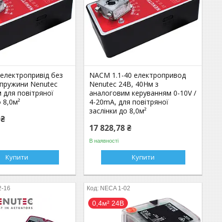
 електропривід без
NACM 1.1-40 електропривод
 пружини Nenutec
Nenutec 24В, 40Нм з
 для повітряної
аналоговим керуванням 0-10V /
о 8,0м²
4-20mA, для повітряної
заслінки до 8,0м²
 ₴
17 828,78 ₴
В наявності
Купити
Купити
2-16
NECA 1-02
0,4м² 24В