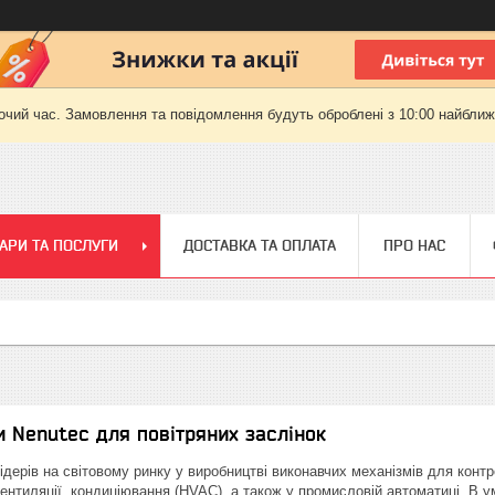
очий час. Замовлення та повідомлення будуть оброблені з 10:00 найближч
АРИ ТА ПОСЛУГИ
ДОСТАВКА ТА ОПЛАТА
ПРО НАС
 Nenutec для повітряних заслінок
лідерів на світовому ринку у виробництві виконавчих механізмів для кон
ентиляції, кондиціювання (HVAC), а також у промисловій автоматиці. В ум