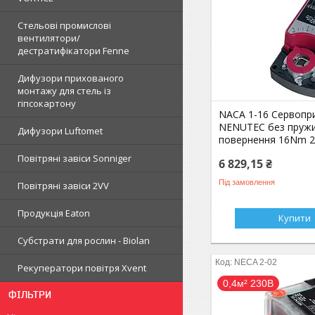
Стельові промислові
вентилятори/
дестратифікатори Fenne
Дифузори прихованого
монтажу для стель із
гіпсокартону
NACA 1-16 Сервопр
NENUTEC без пруж
Дифузори Luftomet
повернення 16Nm 2
Повітряні завіси Sonniger
6 829,15 ₴
Під замовлення
Повітряні завіси 2VV
Продукція Eaton
Купити
Субстрати для рослин - Biolan
NECA 2-02
Рекуператори повітря Xvent
0,4м² 230В
ФІЛЬТРИ