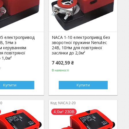
05 електропривод
NACA 1-10 електропривід без
В, 5Нм з
зворотної пружини Nenutec
м керуванням
24В, 10Нм для повітряної
для повітряної
заслінки до 2,0м²
о 1,0м²
7 402,59 ₴
₴
В наявності
Купити
Купити
20
NACA 2-20
4,0м² 230В