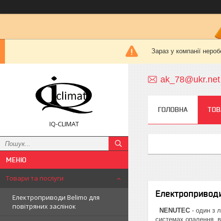
Зараз у компанії нероб
ak_78@ukr.net
ГОЛОВНА
ТОВ
IQ-CLIMAT
Товари та послуги
Електроприводи
Електроприводи Belimo для
повітряних заслінок
NENUTEC
- один з 
системах опалення, в