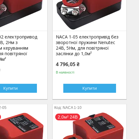
02 електропривод
NACA 1-05 електропривід без
В, 2Нм з
зворотної пружини Nenutec
м керуванням
24В, 5Нм, для повітряної
для повітряної
заслінки до 1,0м²
4м²
4 796,05 ₴
₴
В наявності
Купити
Купити
2-05
NACA 1-10
2,0м² 24В