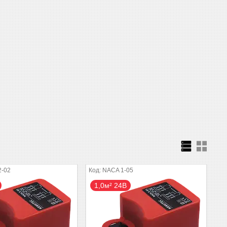
2-02
NACA 1-05
1,0м² 24В