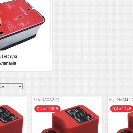
UTEC для
клапанів
NACA 2-02
NACM 1.
0,4м² 230В
0,4м² 24В