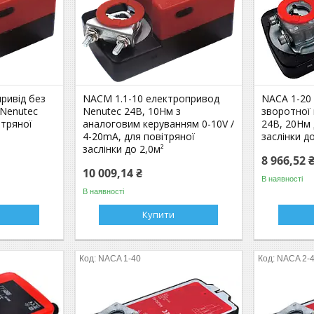
ривід без
NACM 1.1-10 електропривод
NACA 1-20
 Nenutec
Nenutec 24В, 10Нм з
зворотної
ітряної
аналоговим керуванням 0-10V /
24В, 20Нм 
4-20mA, для повітряної
заслінки д
заслінки до 2,0м²
8 966,52 
10 009,14 ₴
В наявності
В наявності
Купити
NACA 1-40
NACA 2-