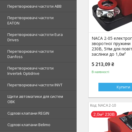
Перетворювачі частоти ABB
Перетворювачі частоти
EATON
Перетворювачі частоти Eura
NACA 2-05 електро
Drives
зворотної пружини
230В, 5Нм для пові
Перетворювачі частоти
заслінки до 1,0м²
Danfoss
5 213,09 ₴
Перетворювачі частоти
В наявності
Invertek Optidrive
Перетворювачі частоти INVT
Купити
Щити автоматики для систем
ОВК
NACA 2-10
Сідлові клапани REGIN
2,0м² 230В
Сідлові клапани Belimo