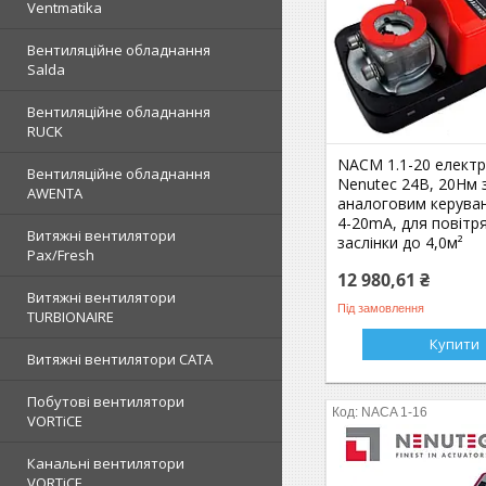
Ventmatika
Вентиляційне обладнання
Salda
Вентиляційне обладнання
RUCK
NACM 1.1-20 електр
Вентиляційне обладнання
Nenutec 24В, 20Нм 
AWENTA
аналоговим керуван
4-20mA, для повітр
Витяжні вентилятори
заслінки до 4,0м²
Pax/Fresh
12 980,61 ₴
Витяжні вентилятори
Під замовлення
TURBIONAIRE
Купити
Витяжні вентилятори CATA
Побутові вентилятори
NACA 1-16
VORTiCE
Канальні вентилятори
VORTiCE