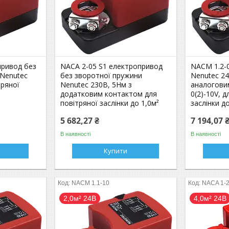
привод без
NACA 2-05 S1 електропривод
NACM 1.2-
 Nenutec
без зворотної пружини
Nenutec 24
тряної
Nenutec 230В, 5Нм з
аналогови
додатковим контактом для
0(2)-10V, 
повітряної заслінки до 1,0м²
заслінки д
5 682,27 ₴
7 194,07 
В наявності
В наявності
Купити
NACM 1.1-10
NACA 1-
2,0м² 24В
4,0м² 24В