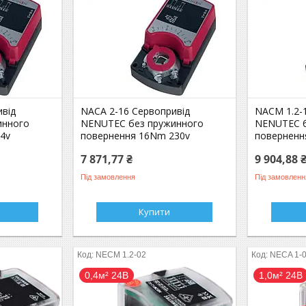
ивід
NACA 2-16 Сервопривід
NACM 1.2-
инного
NENUTEC без пружинного
NENUTEC б
4v
повернення 16Nm 230v
поверненн
7 871,77 ₴
9 904,88 
Під замовлення
Під замовленн
Купити
NECM 1.2-02
NECA 1-
0,4м² 24В
1,0м² 24В