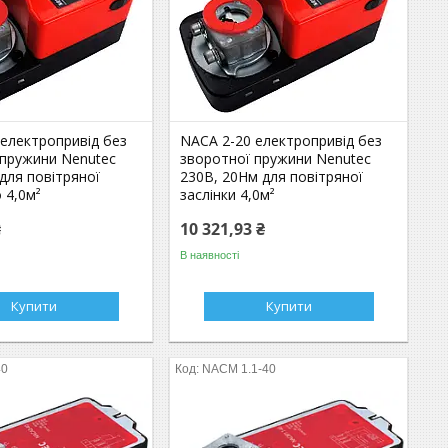
 електропривід без
NACA 2-20 електропривід без
 пружини Nenutec
зворотної пружини Nenutec
для повітряної
230В, 20Нм для повітряної
о 4,0м²
заслінки 4,0м²
₴
10 321,93 ₴
В наявності
Купити
Купити
40
NACM 1.1-40