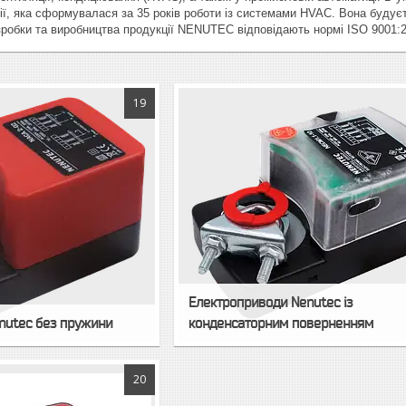
гії, яка сформувалася за 35 років роботи із системами HVAC. Вона будує
озробки та виробництва продукції NENUTEC відповідають нормі ISO 9001:2
19
Електроприводи Nenutec із
nutec без пружини
конденсаторним поверненням
20