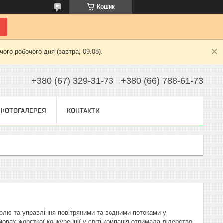
Кошик
ого робочого дня (завтра, 09.08).
+380 (67) 329-31-73
+380 (66) 788-61-73
ФОТОГАЛЕРЕЯ
КОНТАКТИ
тролю та управління повітряними та водними потоками у
овах жорсткої конкуренції у світі компанія отримала лідерство