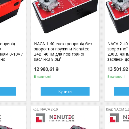
опривід
NACA 1-40 електропривід без
NACA 2-40
з
зворотної пружини Nenutec
зворотної
ням 0-10V /
24В, 40Нм для повітряної
230В, 40Нм
яної
заслінки 8,0м²
заслінки д
12 980,61 ₴
13 501,92
В наявності
В наявності
Купити
NACA 2-16
NACM 1.