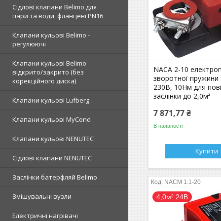
Сідлові клапани Belimo для
пари та води, фланцеві PN16
Клапани кульові Belimo -
регулюючі
Клапани кульові Belimo
NACA 2-10 електроп
відкрито/закрито (без
зворотної пружини
корекційного диска)
230В, 10Нм для пов
заслінки до 2,0м²
Клапани кульові Lufberg
7 871,77 ₴
Клапани кульові MyCond
В наявності
Клапани кульові NENUTEC
Купити
Сідлові клапани NENUTEC
Заслінки батерфляй Belimo
NACM 1.1-20
Змішувальні вузли
4,0м² 24В
Електричні нагрівачі