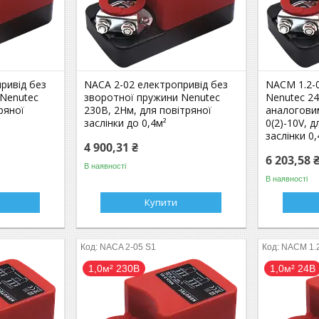
ривід без
NACA 2-02 електропривід без
NACM 1.2-
 Nenutec
зворотної пружини Nenutec
Nenutec 24
ряної
230В, 2Нм, для повітряної
аналогови
заслінки до 0,4м²
0(2)-10V, 
заслінки 0,
4 900,31 ₴
6 203,58 
В наявності
В наявності
Купити
NACA 2-05 S1
NACM 1.
1,0м² 230В
1,0м² 24В