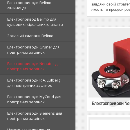
Електроприводи Belimo
завдяки своїй страте
лінійної дії
якості, то процеси р
Електропривод Belimo для
кульових і сідельних клапанів
Зональні клапани Belimo
Електроприводи Gruner для
повітряних заслінок
Електроприводи Nenutec для
повітряних заслінок
Електроприводи R.A. Lufberg
для повітряних заслінок
Електроприводи MyCond для
повітряних заслінок
Електроприводи Ne
Електроприводи Siemens для
повітряних заслінок
Насоси для відведення