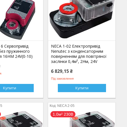
16 Сервопривід
NECA 1-02 Електропривід
ез пружинного
Nenutec з конденсаторним
я 16HM 24V(0-10)
поверненням для повітряної
заслінки 0,4м², 2Нм, 24V
₴
6 829,15 ₴
я
Під замовлення
Купити
Купити
05
NECA 2-05
1,0м² 230В