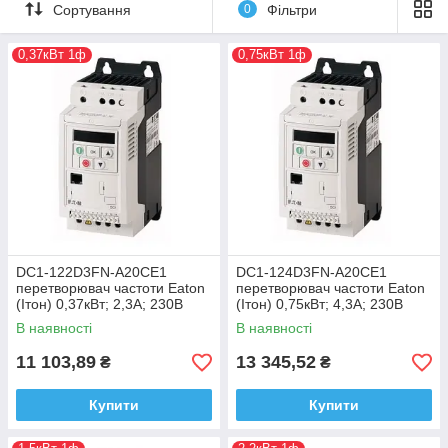
напругам та діапазону потужності від 0,37 до 22 кВт DC1
Сортування
0
Фільтри
забезпечує максимальну гнучкість.
0,37кВт 1ф
0,75кВт 1ф
DC1-122D3FN-A20CE1
DC1-124D3FN-A20CE1
перетворювач частоти Eaton
перетворювач частоти Eaton
(Ітон) 0,37кВт; 2,3А; 230В
(Ітон) 0,75кВт; 4,3А; 230В
В наявності
В наявності
11 103,89
13 345,52
₴
₴
Купити
Купити