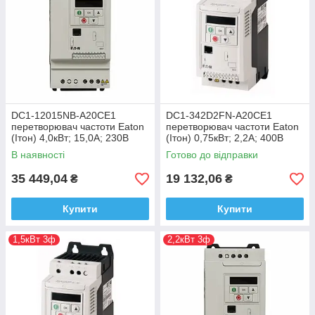
DC1-12015NB-A20CE1
DC1-342D2FN-A20CE1
перетворювач частоти Eaton
перетворювач частоти Eaton
(Ітон) 4,0кВт; 15,0А; 230В
(Ітон) 0,75кВт; 2,2А; 400В
В наявності
Готово до відправки
35 449,04
19 132,06
₴
₴
Купити
Купити
1,5кВт 3ф
2,2кВт 3ф