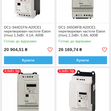
DC1-344D1FN-A20CE1
DC1-345D8FB-A20CE1
перетворювач частоти Eaton
перетворювач частоти Eaton
(Ітон) 1,5кВт; 4,1А; 400В
(Ітон) 2,2кВт; 5,8А; 400В
Готово до відправки
Готово до відправки
20 904,51
26 169,74
₴
₴
Купити
Купити
4,0кВт 3ф
5,5кВт 3ф