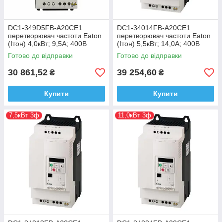
DC1-349D5FB-A20CE1
DC1-34014FB-A20CE1
перетворювач частоти Eaton
перетворювач частоти Eaton
(Ітон) 4,0кВт; 9,5А; 400В
(Ітон) 5,5кВт; 14,0А; 400В
Готово до відправки
Готово до відправки
30 861,52
39 254,60
₴
₴
Купити
Купити
7,5кВт 3ф
11,0кВт 3ф