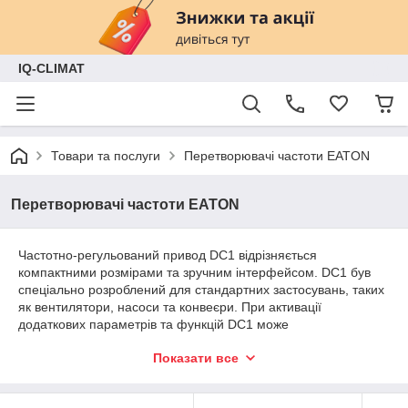
IQ-CLIMAT
Товари та послуги
Перетворювачі частоти EATON
Перетворювачі частоти EATON
Частотно-регульований привод DC1 відрізняється
компактними розмірами та зручним інтерфейсом. DC1 був
спеціально розроблений для стандартних застосувань, таких
як вентилятори, насоси та конвеєри. При активації
додаткових параметрів та функцій DC1 може
використовуватися у складних програмах з двигунами IE4
Показати все
(найвищий ККД). Завдяки швидкому та простому введенню в
експлуатацію приводи DC1 ідеальні для серійного
виробництва. Завдяки різним доступним мережевим