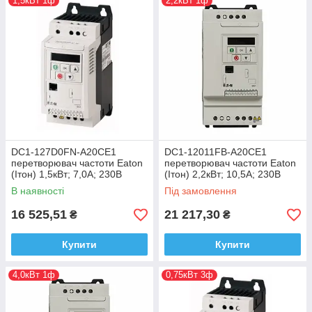
1,5кВт 1ф
2,2кВт 1ф
DC1-127D0FN-A20CE1
DC1-12011FB-A20CE1
перетворювач частоти Eaton
перетворювач частоти Eaton
(Ітон) 1,5кВт; 7,0А; 230В
(Ітон) 2,2кВт; 10,5А; 230В
В наявності
Під замовлення
16 525,51
21 217,30
₴
₴
Купити
Купити
4,0кВт 1ф
0,75кВт 3ф