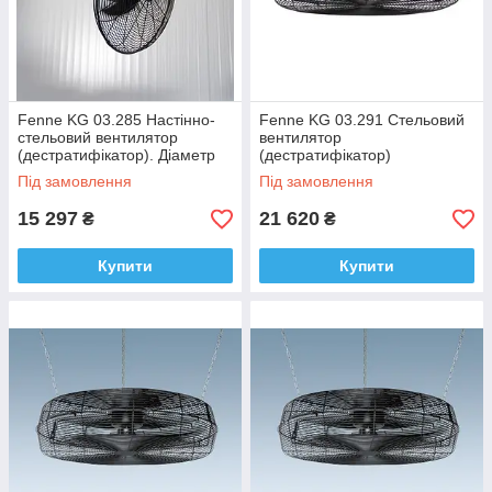
Fenne KG 03.285 Настінно-
Fenne KG 03.291 Стельовий
стельовий вентилятор
вентилятор
(дестратифікатор). Діаметр
(дестратифікатор)
решітки 57см
промислового/побутового
Під замовлення
Під замовлення
призначення
15 297
21 620
₴
₴
Купити
Купити