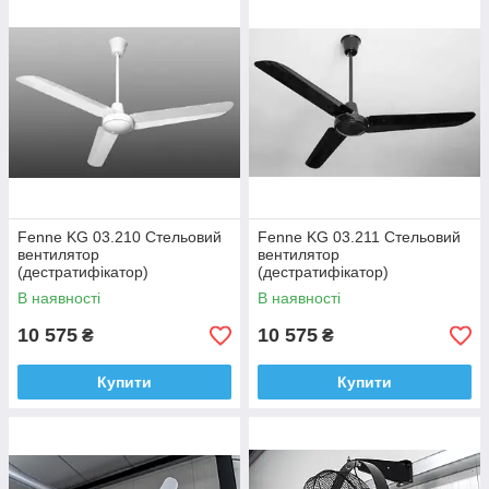
Fenne KG 03.210 Стельовий
Fenne KG 03.211 Стельовий
вентилятор
вентилятор
(дестратифікатор)
(дестратифікатор)
промислово/побутового
промислово/побутового
В наявності
В наявності
призначення, білий
призначення, чорний
10 575
10 575
₴
₴
Купити
Купити