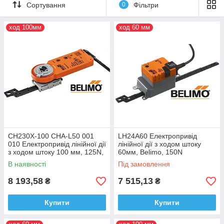
стінах BELIMO. Протягом трьох останніх десятиліть більш ніж
Сортування
0
Фільтри
у 40 країнах світу назва фірми
BELIMO
(Білімо), Швейцарія є
еквівалентом якості, надійності, постійного вдосконалення.
ход 100мм
ход 60 мм
CH230X-100 CHA-L50 001
LH24A60 Електропривід
010 Електропривід лінійної дії
лінійної дії з ходом штоку
з ходом штоку 100 мм, 125N,
60мм, Belimo, 150N
Belimo
В наявності
Під замовлення
8 193,58
7 515,13
₴
₴
Купити
Купити