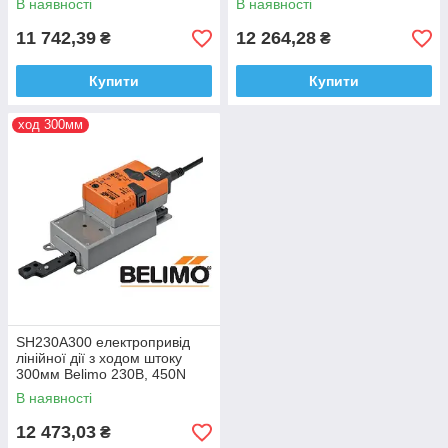
В наявності
В наявності
11 742,39
12 264,28
₴
₴
Купити
Купити
ход 300мм
SH230A300 електропривід
лінійної дії з ходом штоку
300мм Belimo 230В, 450N
В наявності
12 473,03
₴