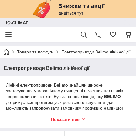
IQ-CLIMAT
Товари та послуги
Електроприводи Belimo лінійної дії
Електроприводи Belimo лінійної дії
Лінійні електроприводи
Belimo
знайшли широке
застосування у механічному очищенні пелетних пальників
твердопаливних котлів. Вузька спеціалізація, яку
BELIMO
дотримується протягом усіх років свого існування, дає
можливість запропонувати замовнику продукцію найвищої
якості за доступною ціною, а також використовувати
Показати все
багаторічний досвід розробників та споживачів для пошуку
нових інженерних рішень. Практично всі технічні
нововведення, що з'являються в цій галузі, беруть початок у