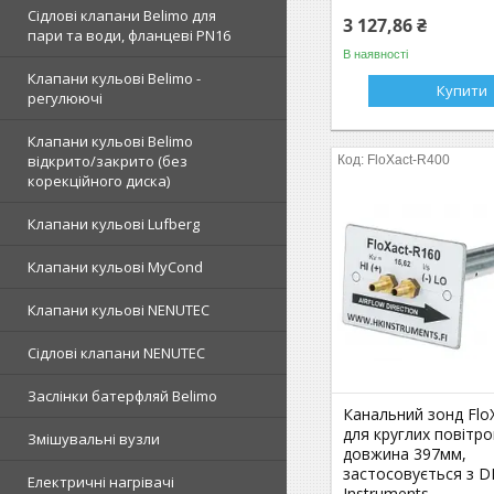
Сідлові клапани Belimo для
3 127,86 ₴
пари та води, фланцеві PN16
В наявності
Клапани кульові Belimo -
Купити
регулюючі
Клапани кульові Belimo
відкрито/закрито (без
FloXact-R400
корекційного диска)
Клапани кульові Lufberg
Клапани кульові MyCond
Клапани кульові NENUTEC
Сідлові клапани NENUTEC
Заслінки батерфляй Belimo
Канальний зонд Flo
для круглих повітро
Змішувальні вузли
довжина 397мм,
застосовується з D
Електричні нагрівачі
Instruments