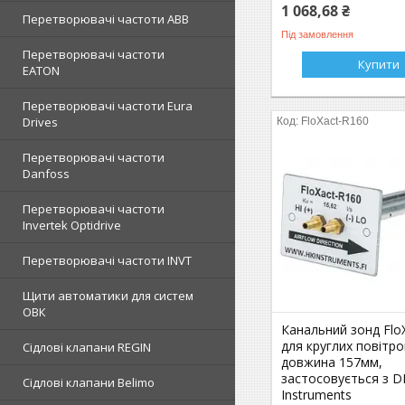
1 068,68 ₴
Перетворювачі частоти ABB
Під замовлення
Перетворювачі частоти
Купити
EATON
Перетворювачі частоти Eura
Drives
FloXact-R160
Перетворювачі частоти
Danfoss
Перетворювачі частоти
Invertek Optidrive
Перетворювачі частоти INVT
Щити автоматики для систем
ОВК
Канальний зонд Flo
для круглих повітро
Сідлові клапани REGIN
довжина 157мм,
застосовується з D
Сідлові клапани Belimo
Instruments