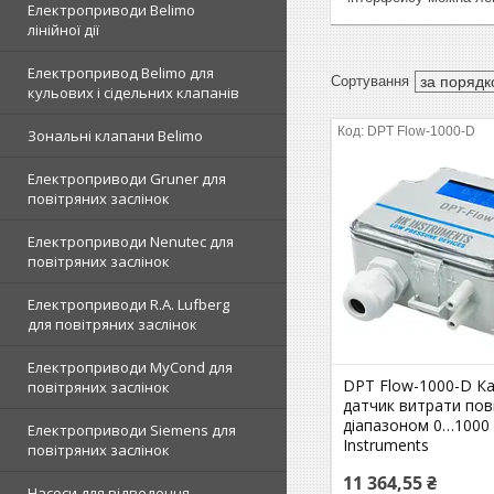
Електроприводи Belimo
лінійної дії
Електропривод Belimo для
кульових і сідельних клапанів
DPT Flow-1000-D
Зональні клапани Belimo
Електроприводи Gruner для
повітряних заслінок
Електроприводи Nenutec для
повітряних заслінок
Електроприводи R.A. Lufberg
для повітряних заслінок
Електроприводи MyCond для
DPT Flow-1000-D К
повітряних заслінок
датчик витрати пов
діапазоном 0…1000 
Електроприводи Siemens для
Instruments
повітряних заслінок
11 364,55 ₴
Насоси для відведення