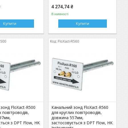
₴
4 274,74 ₴
В наявності
Купити
Купити
R500
FloXact-R560
зонд FloXact-R500
Канальний зонд FloXact-R560
х повітроводів,
для круглих повітроводів,
97мм,
довжина 557мм,
ться з DPT Flow, HK
застосовується з DPT Flow, HK
s
Instruments