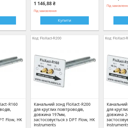
1 146,88 ₴
Під замовленн
Під замовлення
Купити
FloXact-R200
FloXact-
Xact-R160
Канальний зонд FloXact-R200
Канальний 
водів,
для круглих повітроводів,
для кругли
довжина 197мм,
довжина 2
PT Flow, HK
застосовується з DPT Flow, HK
застосовує
Instruments
Instrument