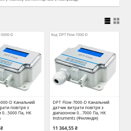
-5000-D
DPT Flow-7000-D
5000-D Канальний
DPT Flow-7000-D Канальний
рати повітря з
датчик витрати повітря з
м 0…5000 Па, HK
діапазоном 0…7000 Па, HK
s
Instruments (Фінляндія)
 ₴
11 364,55 ₴