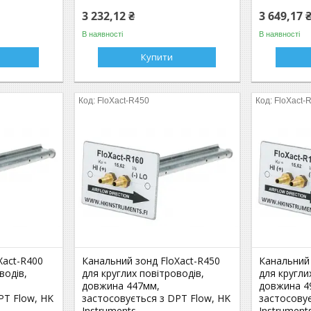
3 232,12 ₴
3 649,17 
В наявності
В наявності
Купити
FloXact-R450
FloXact-
Xact-R400
Канальний зонд FloXact-R450
Канальний 
водів,
для круглих повітроводів,
для кругли
довжина 447мм,
довжина 4
PT Flow, HK
застосовується з DPT Flow, HK
застосовує
Instruments
Instrument