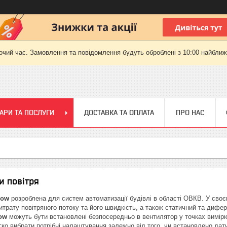
очий час. Замовлення та повідомлення будуть оброблені з 10:00 найближч
АРИ ТА ПОСЛУГИ
ДОСТАВКА ТА ОПЛАТА
ПРО НАС
и повітря
low
розроблена для систем автоматизації будівлі в області ОВКВ. У своєм
итрату повітряного потоку та його швидкість, а також статичний та дифе
ow
можуть бути встановлені безпосередньо в вентилятор у точках вимір
ко вибрати потрібні налаштування залежно від того, чи встановлено датч