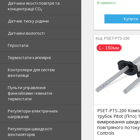
Датчики якості повітря та
В наявності
концентрації CO₂
Купити
Датчик тиску рідини
Датчики вологості
PSET-PTS-200
Гігростати
L - 150мм
Термостати капілярні
Контролери для систем
вентиляції
Пульти управління
фанкойлами і кімнатні
термостати
PSET-PTS-200 Комп
Регулятори електричних
трубок Pitot (Піто)
нагрівачів
вимірювання швидк
повітряного потоку,
Регулятори швидкості
Controls
вентиляторів