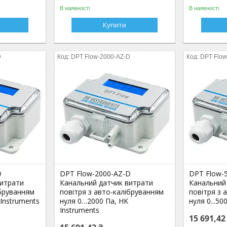
В наявності
В наявності
Купити
D
DPT Flow-2000-AZ-D
DPT Flow
D
DPT Flow-2000-AZ-D
DPT Flow-
витрати
Канальний датчик витрати
Канальний
ібруванням
повітря з авто-калібруванням
повітря з 
 Instruments
нуля 0…2000 Па, HK
нуля 0...50
Instruments
15 691,42