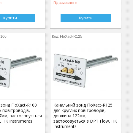
я
Під замовлення
Купити
Купити
R100
FloXact-R125
зонд FloXact-R100
Канальний зонд FloXact-R125
х повітроводів,
для круглих повітроводів,
7мм, застосовується
довжина 122мм,
, HK Instruments
застосовується з DPT Flow, HK
Instruments
₴