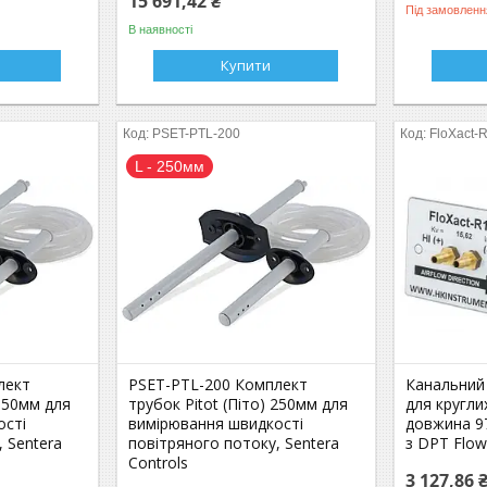
15 691,42 ₴
Під замовленн
В наявності
Купити
PSET-PTL-200
FloXact-
L - 250мм
лект
PSET-PTL-200 Комплект
Канальний 
 150мм для
трубок Pitot (Піто) 250мм для
для кругли
ості
вимірювання швидкості
довжина 9
 Sentera
повітряного потоку, Sentera
з DPT Flow
Controls
3 127,86 