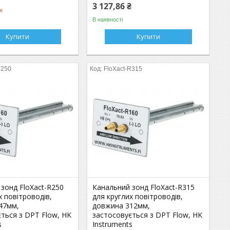
3 127,86 ₴
я
В наявності
Купити
Купити
R250
FloXact-R315
зонд FloXact-R250
Канальний зонд FloXact-R315
х повітроводів,
для круглих повітроводів,
47мм,
довжина 312мм,
ться з DPT Flow, HK
застосовується з DPT Flow, HK
s
Instruments