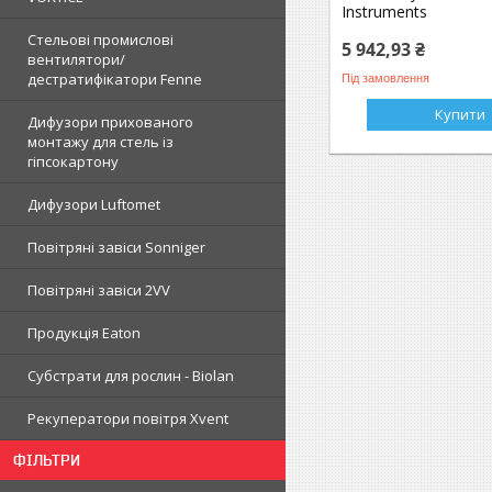
Instruments
Стельові промислові
5 942,93 ₴
вентилятори/
дестратифікатори Fenne
Під замовлення
Купити
Дифузори прихованого
монтажу для стель із
гіпсокартону
Дифузори Luftomet
Повітряні завіси Sonniger
Повітряні завіси 2VV
Продукція Eaton
Субстрати для рослин - Biolan
Рекуператори повітря Xvent
ФІЛЬТРИ