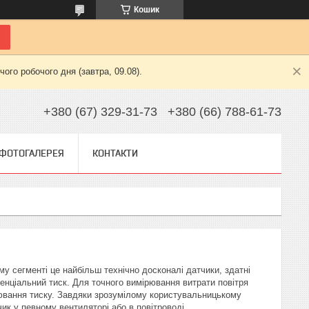
Кошик
ого робочого дня (завтра, 09.08).
+380 (67) 329-31-73
+380 (66) 788-61-73
ФОТОГАЛЕРЕЯ
КОНТАКТИ
у сегменті це найбільш технічно досконалі датчики, здатні
ренціальний тиск. Для точного вимірювання витрати повітря
ювання тиску. Завдяки зрозумілому користувальницькому
ик у певному вентиляторі або в повітроводі.