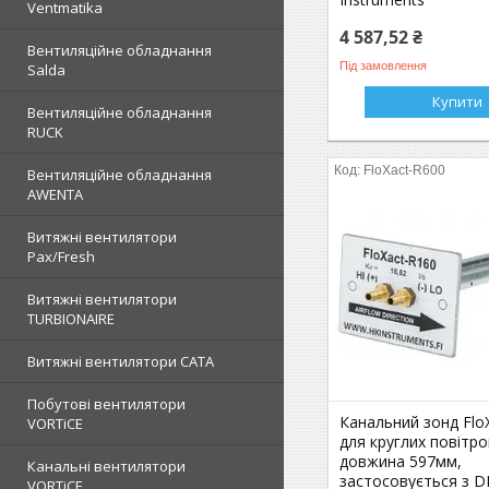
Ventmatika
4 587,52 ₴
Вентиляційне обладнання
Під замовлення
Salda
Купити
Вентиляційне обладнання
RUCK
FloXact-R600
Вентиляційне обладнання
AWENTA
Витяжні вентилятори
Pax/Fresh
Витяжні вентилятори
TURBIONAIRE
Витяжні вентилятори CATA
Побутові вентилятори
Канальний зонд Flo
VORTiCE
для круглих повітро
довжина 597мм,
Канальні вентилятори
застосовується з D
VORTiCE