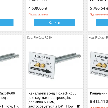
4 639,65 ₴
5 786,54 
Під замовлення
Під замовленн
Купити
FloXact-R630
FloXact-
Xact-R600
Канальний зонд FloXact-R630
Канальний 
водів,
для круглих повітроводів,
6 412,11 
довжина 630мм,
PT Flow, HK
застосовується з DPT Flow, HK
Під замовленн