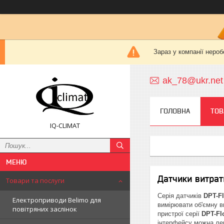
Зараз у компанії нероб
ak_78@ukr.net
ГОЛОВНА
ТОВ
IQ-CLIMAT
Датчики витрат
Товари та послуги
Серія датчиків
DPT-F
Електроприводи Belimo для
вимірювати об'ємну в
повітряних заслінок
пристрої серії
DPT-Fl
інтерфейсу можна лег