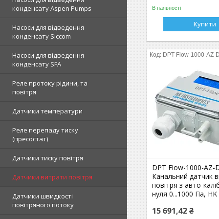
конденсату Aspen Pumps
В наявності
Купити
Насоси для відведення
конденсату Siccom
Насоси для відведення
DPT Flow-1000-AZ-
конденсату SFA
Реле протоку рідини, та
повітря
Датчики температури
Реле перепаду тиску
(пресостат)
Датчики тиску повітря
DPT Flow-1000-AZ-
Канальний датчик 
Датчики витрати повітря
повітря з авто-кал
нуля 0...1000 Па, HK
Датчики швидкості
повітряного потоку
15 691,42 ₴