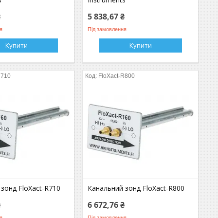
₴
5 838,67 ₴
я
Під замовлення
Купити
Купити
R710
FloXact-R800
зонд FloXact-R710
Канальний зонд FloXact-R800
₴
6 672,76 ₴
я
Під замовлення