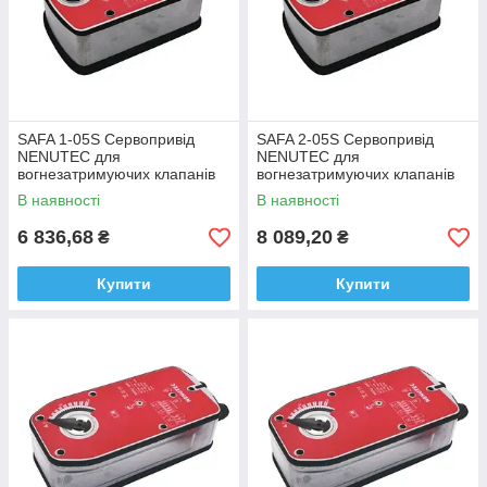
SAFA 1-05S Сервопривід
SAFA 2-05S Сервопривід
NENUTEC для
NENUTEC для
вогнезатримуючих клапанів
вогнезатримуючих клапанів
без термодатчика 5Nm 24v
без термодатчика 5Nm 230v
В наявності
В наявності
6 836,68
8 089,20
₴
₴
Купити
Купити