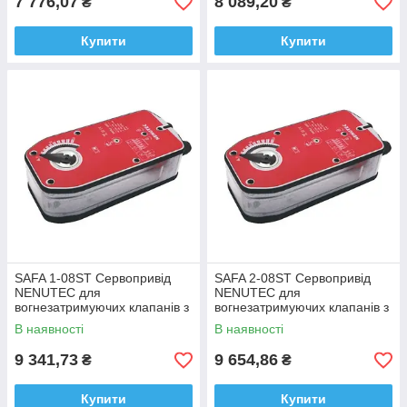
7 776,07
8 089,20
₴
₴
Купити
Купити
SAFA 1-08ST Сервопривід
SAFA 2-08ST Сервопривід
NENUTEC для
NENUTEC для
вогнезатримуючих клапанів з
вогнезатримуючих клапанів з
термодатчиком 8Nm 24v
термодатчиком 8Nm 230v
В наявності
В наявності
9 341,73
9 654,86
₴
₴
Купити
Купити