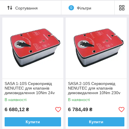
вони виконують роль повноцінної системи, яка запобігає
задимленням будівлі, а також відокремлює зону шляху
Сортування
0
Фільтри
евакуації населення у разі виникнення пожежі.
SASA 1-10S Сервопривід
SASA 2-10S Сервопривід
NENUTEC для клапанів
NENUTEC для клапанів
димовидалення 10Nm 24v
димовидалення 10Nm 230v
В наявності
В наявності
6 680,12
6 784,49
₴
₴
Купити
Купити