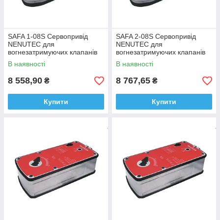
SAFA 1-08S Сервопривід
SAFA 2-08S Сервопривід
NENUTEC для
NENUTEC для
вогнезатримуючих клапанів
вогнезатримуючих клапанів
без термодатчика 8Nm 24v
без термодатчика 8Nm 230v
В наявності
В наявності
8 558,90
8 767,65
₴
₴
Купити
Купити