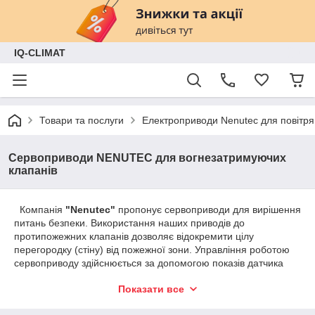
IQ-CLIMAT
Товари та послуги
Електроприводи Nenutec для повітря
Сервоприводи NENUTEC для вогнезатримуючих
клапанів
Компанія
"Nenutec"
пропонує сервоприводи для вирішення
питань безпеки. Використання наших приводів до
протипожежних клапанів дозволяє відокремити цілу
перегородку (стіну) від пожежної зони. Управління роботою
сервоприводу здійснюється за допомогою показів датчика
температури, а пружина зворотна забезпечує закриття
Показати все
клапана. Іншим типом нашої продукції є сервоприводи до
димових клапанів. У поєднанні з витяжними вентиляторами