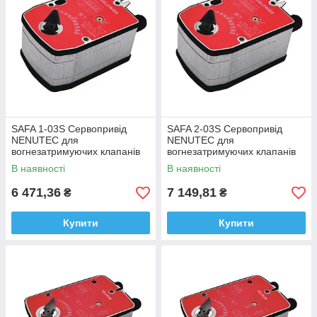
SAFA 1-03S Сервопривід
SAFA 2-03S Сервопривід
NENUTEC для
NENUTEC для
вогнезатримуючих клапанів
вогнезатримуючих клапанів
без термодатчика 3Nm 24v
без термодатчика 3Nm 230v
В наявності
В наявності
6 471,36
7 149,81
₴
₴
Купити
Купити