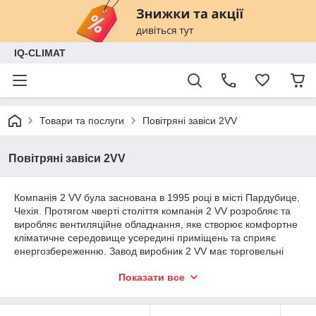
IQ-CLIMAT
Товари та послуги
Повітряні завіси 2VV
Повітряні завіси 2VV
Компанія 2 VV була заснована в 1995 році в місті Пардубице,
Чехія. Протягом чверті століття компанія 2 VV розробляє та
виробляє вентиляційне обладнання, яке створює комфортне
кліматичне середовище усередині приміщень та сприяє
енергозбереженню. Завод виробник 2 VV має торговельні
представництва на всіх континентах, є лідером у галузі
Показати все
виробництва повітряних завіс та вентиляційних установок з
рекуперацією тепла.
Компанія 2 VV створює інноваційні та якісні продукти для