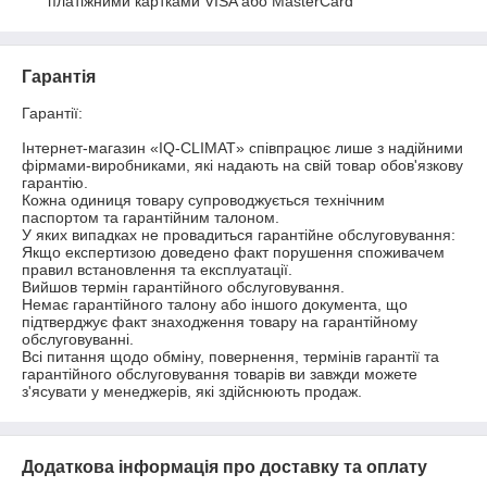
платіжними картками VISA або MasterCard
Гарантія
Гарантії:

Інтернет-магазин «IQ-CLIMAT» співпрацює лише з надійними 
фірмами-виробниками, які надають на свій товар обов'язкову 
гарантію.

Кожна одиниця товару супроводжується технічним 
паспортом та гарантійним талоном.

У яких випадках не провадиться гарантійне обслуговування:

Якщо експертизою доведено факт порушення споживачем 
правил встановлення та експлуатації.

Вийшов термін гарантійного обслуговування.

Немає гарантійного талону або іншого документа, що 
підтверджує факт знаходження товару на гарантійному 
обслуговуванні.

Всі питання щодо обміну, повернення, термінів гарантії та 
гарантійного обслуговування товарів ви завжди можете 
з'ясувати у менеджерів, які здійснюють продаж.
Додаткова інформація про доставку та оплату