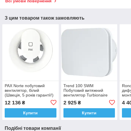
Всі умови повернення
З цим товаром також замовляють
PAX Norte побутовий
Trend 100 SWM
Rond
вентилятор, білий
Побутовий витяжний
дифу
(Швеція, 5 років гарантії!)
вентилятор Turbionaire
монт
(білий мат)
гіпс
12 136
2 925
4 4
₴
₴
(Лит
Купити
Купити
Подібні товари компанії