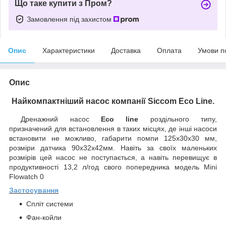
Що таке купити з Пром?
Замовлення під захистом
Опис
Характеристики
Доставка
Оплата
Умови п
Опис
Найкомпактніший насос компанії Siccom Eco Line.
Дренажний насос
Eco line
роздільного типу,
призначений для встановлення в таких місцях, де інші насоси
встановити не можливо, габарити помпи 125х30х30 мм,
розміри датчика 90х32х42мм. Навіть за своїх маленьких
розмірів цей насос не поступається, а навіть перевищує в
продуктивності 13,2 л/год свого попередника модель Mini
Flowatch 0
Застосування
Спліт системи
Фан-койли