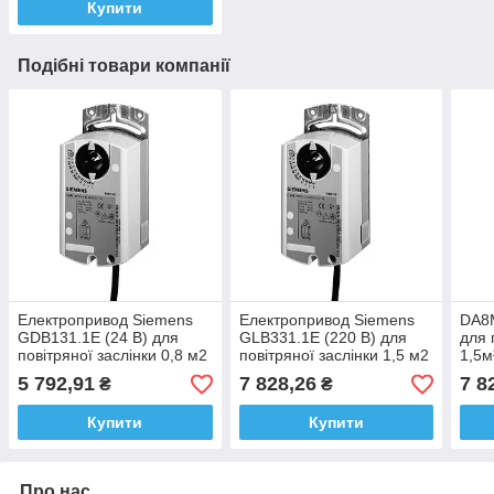
Купити
Подібні товари компанії
Електропривод Siemens
Електропривод Siemens
DA8
GDB131.1E (24 В) для
GLB331.1E (220 В) для
для 
повітряної заслінки 0,8 м2
повітряної заслінки 1,5 м2
1,5м
5 792,91
7 828,26
7 8
₴
₴
Купити
Купити
Про нас