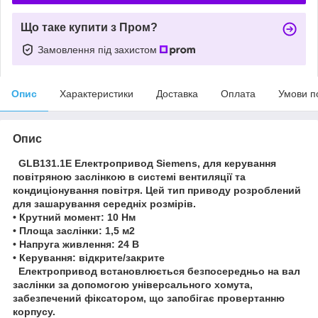
Що таке купити з Пром?
Замовлення під захистом
Опис
Характеристики
Доставка
Оплата
Умови п
Опис
GLB131.1E Електропривод Siemens, для керування
повітряною заслінкою в системі вентиляції та
кондиціонування повітря. Цей тип приводу розроблений
для зашарування середніх розмірів.
• Крутний момент: 10 Нм
• Площа заслінки: 1,5 м2
• Напруга живлення: 24 В
• Керування: відкрите/закрите
Електропривод встановлюється безпосередньо на вал
заслінки за допомогою універсального хомута,
забезпечений фіксатором, що запобігає провертанню
корпусу.