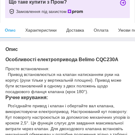
Що таке купити з Пром?
Замовлення під захистом
Опис
Характеристики
Доставка
Оплата
Умови п
Опис
Особливості електропривода Belimo CQC230A
Просте встановлення:
Привод встановлюється на клапан натисканням руки на
корпус (рухи тільки у вертикальній площині). Привод може
бути встановлений в одному з двох положень щодо
посадкового фланця клапана (крок 180°).
Ручне керування:
Роз'єднайте привод і клапан і обертайте вал клапана,
використовуючи електропривод. Настроюваний кут повороту:
Кут повороту настроюється за допомогою механічних упорів із
кроком 2,5°. Ця функція слугує для завдання максимальної
витрати через клапан. Для двоходового клапана встановіть
механічний обмежувач у потрібне положення згідно з таблиці