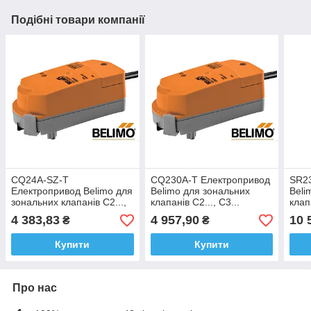
Подібні товари компанії
CQ24A-SZ-T
CQ230A-T Електропривод
SR2
Електропривод Belimo для
Belimo для зональних
Beli
зональних клапанів C2...,
клапанів C2..., C3...
кла
C3...
4 383,83
4 957,90
10 
₴
₴
Купити
Купити
Про нас