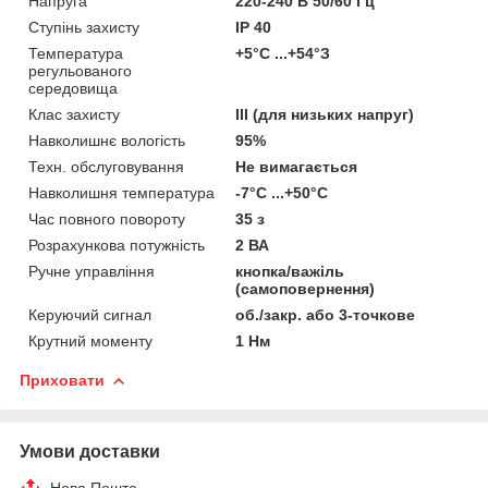
Напруга
220-240 В 50/60 Гц
Ступінь захисту
IP 40
Температура
+5°С ...+54°З
регульованого
середовища
Клас захисту
III (для низьких напруг)
Навколишнє вологість
95%
Техн. обслуговування
Не вимагається
Навколишня температура
-7°С ...+50°С
Час повного повороту
35 з
Розрахункова потужність
2 ВА
Ручне управління
кнопка/важіль
(самоповернення)
Керуючий сигнал
об./закр. або 3-точкове
Крутний моменту
1 Нм
Приховати
Умови доставки
Нова Пошта