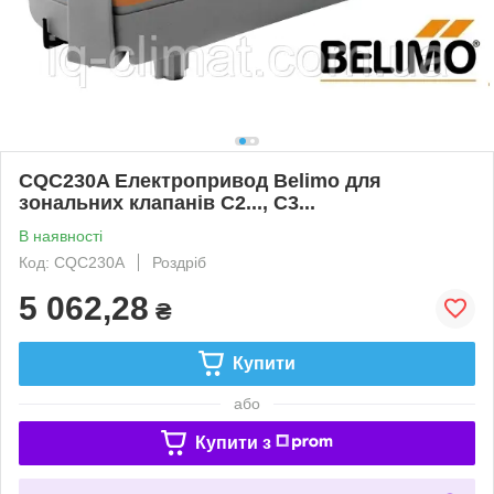
CQC230A Електропривод Belimo для
зональних клапанів C2..., C3...
В наявності
Код: CQC230A
Роздріб
5 062,28
₴
Купити
або
Купити з