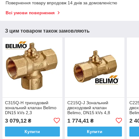
Повернення товару впродовж 14 днів за домовленістю
Всі умови повернення
З цим товаром також замовляють
C315Q-H триходовий
C215Q-J Зональний
C22
зональний клапан Belimo
двоходовий клапан
двох
DN15 kVs 2,3
Belimo, DN15 kVs 4,8
Beli
3 079,12
1 774,41
2 4
₴
₴
Купити
Купити