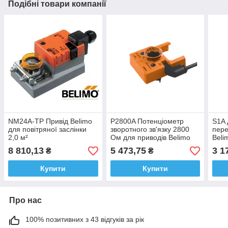
Подібні товари компанії
NM24A-TP Привід Belimo
P2800A Потенціометр
S1A 
для повітряної заслінки
зворотного зв'язку 2800
пере
2,0 м²
Ом для приводів Belimo
Beli
серії LM.A, NM.A, SM.A,
SM.A
8 810,13
5 473,75
3 1
₴
₴
GM.A, GM.A, GK...
Купити
Купити
Про нас
100% позитивних з 43 відгуків за рік