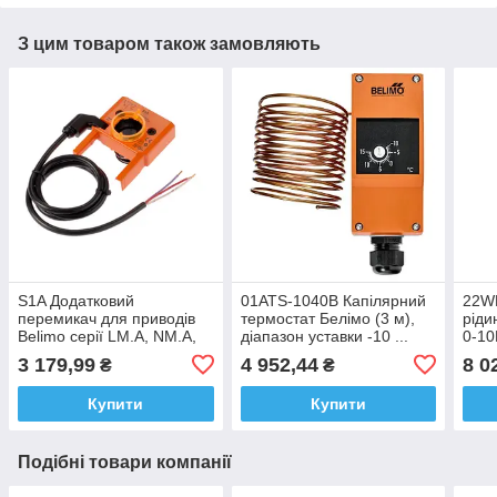
З цим товаром також замовляють
S1A Додатковий
01ATS-1040B Капілярний
22WP
перемикач для приводів
термостат Белімо (3 м),
ріди
Belimo серії LМ.A, NM.A,
діапазон уставки -10 ...
0-10
SM.A.A, GM.A, GK...
+15 °С
3 179,99
4 952,44
8 0
₴
₴
Купити
Купити
Подібні товари компанії