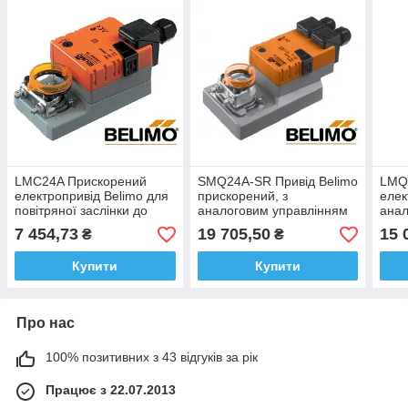
LMC24A Прискорений
SMQ24A-SR Привід Belimo
LMQ
електропривід Belimo для
прискорений, з
елек
повітряної заслінки до
аналоговим управлінням
анал
1,0м² 35 секунд
для повітряної заслінки
для 
7 454,73
19 705,50
15 
₴
₴
3,0 м² - 7 секунд!
0,8 
Купити
Купити
Про нас
100% позитивних з 43 відгуків за рік
Працює з 22.07.2013