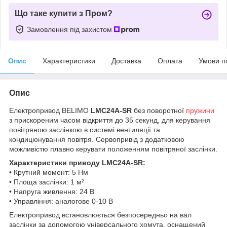
Що таке купити з Пром?
Замовлення під захистом
Опис
Характеристики
Доставка
Оплата
Умови п
Опис
Електропривод BELIMO
LMC24A-SR
без поворотної
пружини
з прискореним часом відкриття до 35 секунд, для керування
повітряною заслінкою в системі вентиляції та
кондиціонування повітря. Сервопривід з додатковою
можливістю плавно керувати положенням повітряної заслінки.
Характеристики приводу LMC24A-SR:
• Крутний момент: 5 Нм
• Площа заслінки: 1 м²
• Напруга живлення: 24 В
• Управління: аналогове 0-10 В
Електропривод встановлюється безпосередньо на вал
заслінки за допомогою універсального хомута, оснащений