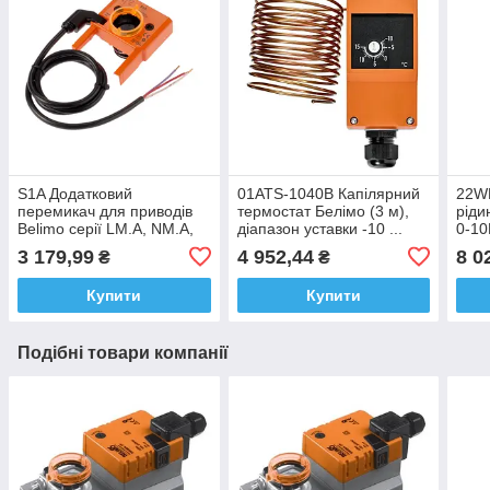
S1A Додатковий
01ATS-1040B Капілярний
22WP
перемикач для приводів
термостат Белімо (3 м),
ріди
Belimo серії LМ.A, NM.A,
діапазон уставки -10 ...
0-10
SM.A.A, GM.A, GK...
+15 °С
3 179,99
4 952,44
8 0
₴
₴
Купити
Купити
Подібні товари компанії