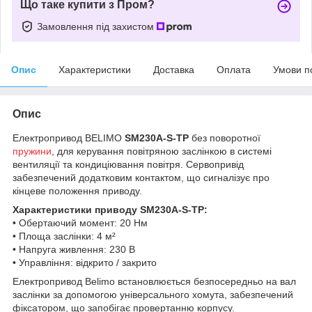
Що таке купити з Пром?
Замовлення під захистом
Опис
Характеристики
Доставка
Оплата
Умови п
Опис
Електропривод BELIMO
SM230A-S-TP
без поворотної
пружини
, для керування повітряною заслінкою в системі
вентиляції та кондиціювання повітря. Сервопривід
забезпечений додатковим контактом, що сигналізує про
кінцеве положення приводу.
Характеристики приводу SM230A-S-TP:
• Обертаючий момент: 20 Нм
• Площа заслінки: 4 м²
• Напруга живлення: 230 В
• Управління: відкрито / закрито
Електропривод Belimo встановлюється безпосередньо на вал
заслінки за допомогою універсального хомута, забезпечений
фіксатором, що запобігає провертанню корпусу.