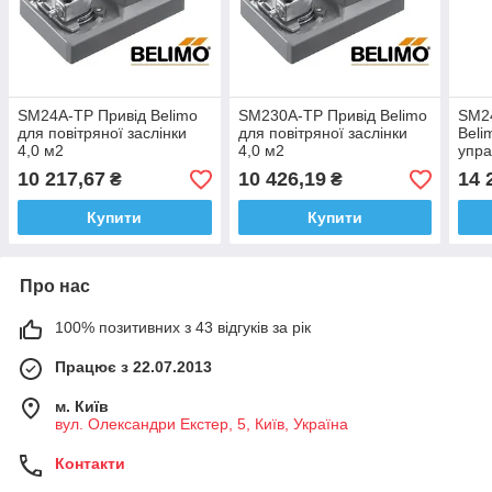
SM24A-TP Привід Belimo
SM230A-TP Привід Belimo
SM2
для повітряної заслінки
для повітряної заслінки
Beli
4,0 м2
4,0 м2
упра
пові
10 217,67
10 426,19
14 
₴
₴
Купити
Купити
Про нас
100% позитивних з 43 відгуків за рік
Працює з 22.07.2013
м. Київ
вул. Олександри Екстер, 5, Київ, Україна
Контакти