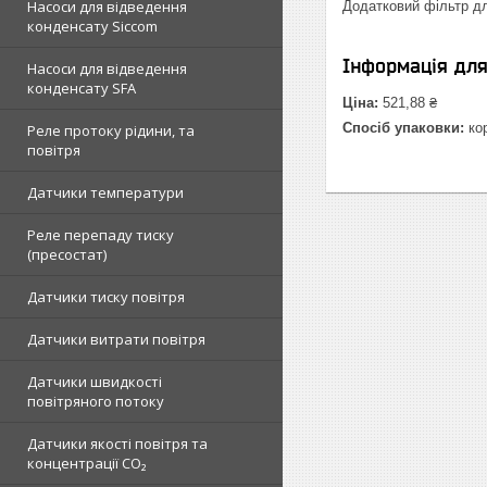
Насоси для відведення
Додатковий фільтр для
конденсату Siccom
Інформація дл
Насоси для відведення
конденсату SFA
Ціна:
521,88 ₴
Спосіб упаковки:
ко
Реле протоку рідини, та
повітря
Датчики температури
Реле перепаду тиску
(пресостат)
Датчики тиску повітря
Датчики витрати повітря
Датчики швидкості
повітряного потоку
Датчики якості повітря та
концентрації CO₂