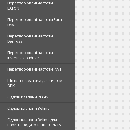
Перетворювачі частоти
EATON
Перетворювачі частоти Eura
Drives
Перетворювачі частоти
Danfoss
Перетворювачі частоти
Invertek Optidrive
Перетворювачі частоти INVT
Щити автоматики для систем
ОВК
Сідлові клапани REGIN
Сідлові клапани Belimo
Сідлові клапани Belimo для
пари та води, фланцеві PN16