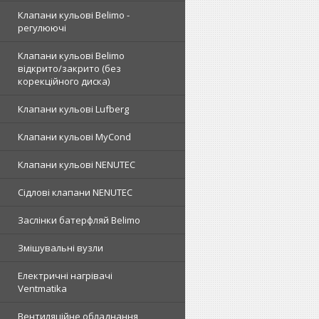
Клапани кульові Belimo -
регулюючі
Клапани кульові Belimo
відкрито/закрито (без
корекційного диска)
Клапани кульові Lufberg
Клапани кульові MyCond
Клапани кульові NENUTEC
Сідлові клапани NENUTEC
Заслінки батерфляй Belimo
Змішувальні вузли
Електричні нагрівачі
Ventmatika
Вентиляційне обладнання