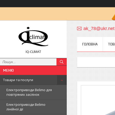
ak_78@ukr.net
ГОЛОВНА
ТОВ
IQ-CLIMAT
Товари та послуги
Електроприводи Belimo для
повітряних заслінок
Електроприводи Belimo
лінійної дії