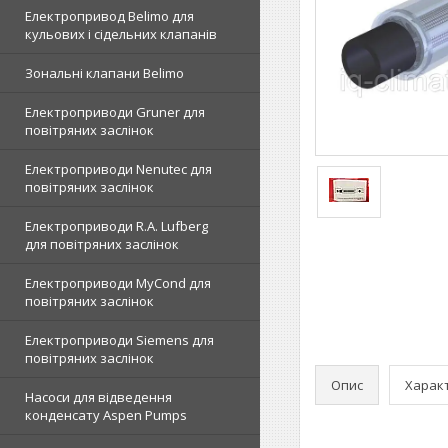
Електропривод Belimo для
кульових і сідельних клапанів
Зональні клапани Belimo
Електроприводи Gruner для
повітряних заслінок
Електроприводи Nenutec для
повітряних заслінок
Електроприводи R.A. Lufberg
для повітряних заслінок
Електроприводи MyCond для
повітряних заслінок
Електроприводи Siemens для
повітряних заслінок
Опис
Харак
Насоси для відведення
конденсату Aspen Pumps