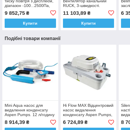
тиску повітря з дисплеєм,
Вентилятор канальний
Beli
діапазон -100...2500Па,
RUCK, 3-швидкості.
засл
HK Instruments
9 852,75
11 103,89
6 3
₴
₴
(Фінляндія)
Купити
Купити
Подібні товари компанії
Mini Aqua насос для
Hi Flow MAX Відцентровий
Sile
видалення конденсату
насос видалення
наст
Aspen Pumps. 12 л/годину
конденсату Aspen Pumps,
вида
до 550 л/годину
Aspe
8 914,39
6 724,89
8 7
₴
₴