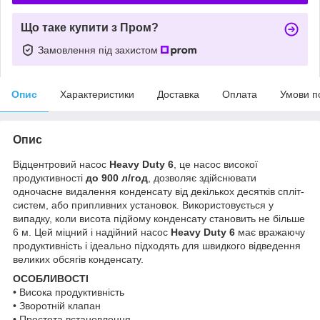
Що таке купити з Пром?
Замовлення під захистом
Опис
Характеристики
Доставка
Оплата
Умови п
Опис
Відцентровий насос
Heavy Duty 6
, це насос високої
продуктивності
до 900 л/год
, дозволяє здійснювати
одночасне видалення конденсату від декількох десятків спліт-
систем, або припливних установок. Використовується у
випадку, коли висота підйому конденсату становить не більше
6 м. Цей міцний і надійний насос
Heavy Duty 6
має вражаючу
продуктивність і ідеально підходять для швидкого відведення
великих обсягів конденсату.
ОСОБЛИВОСТІ
• Висока продуктивність
• Зворотній клапан
• Простота встановлення