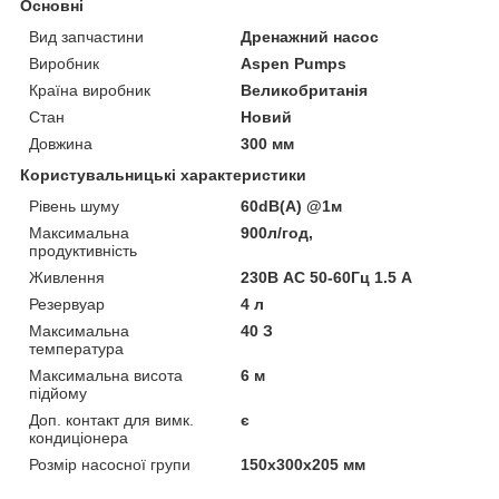
Основні
Вид запчастини
Дренажний насос
Виробник
Aspen Pumps
Країна виробник
Великобританія
Стан
Новий
Довжина
300 мм
Користувальницькі характеристики
Рівень шуму
60dB(A) @1м
Максимальна
900л/год,
продуктивність
Живлення
230В AC 50-60Гц 1.5 A
Резервуар
4 л
Максимальна
40 З
температура
Максимальна висота
6 м
підйому
Доп. контакт для вимк.
є
кондиціонера
Розмір насосної групи
150х300х205 мм