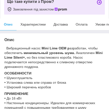
Що таке купити з Пром?
Замовлення під захистом
Опис
Характеристики
Доставка
Оплата
Умови п
Опис
Вибрационный насос
Mini Lime OEM р
азработан, чтобы
обеспечить
минимальный уровень шума.
Аналогичен
Mini
Lime Silent+,
но без пластикового короба. Насос
подключается непосредственно к сливному отверстию
дренажного поддона.
ОСОБЕННОСТИ
• Шумоглушитель
• Установка слева или справа от блока
• Широкий перечень коробов
ПРИМЕНЕНИЕ
• До 16 кВт
• Настенные кондиционеры. Идеален для коммерческих
помещений с повышенными требованиями к шуму