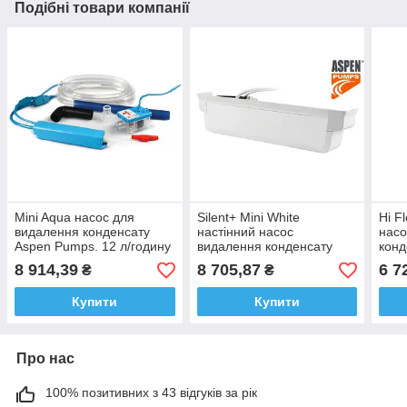
Подібні товари компанії
Mini Aqua насос для
Silent+ Mini White
Hi F
видалення конденсату
настінний насос
насо
Aspen Pumps. 12 л/годину
видалення конденсату
конд
Aspen Pumps, 45 л/годину
до 5
8 914,39
8 705,87
6 7
₴
₴
Купити
Купити
Про нас
100% позитивних з 43 відгуків за рік