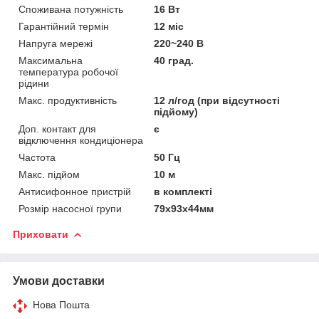
Споживана потужність
16 Вт
Гарантійний термін
12 міс
Напруга мережі
220~240 В
Максимальна
40 град.
температура робочої
рідини
Макс. продуктивність
12 л/год (при відсутності
підйому)
Доп. контакт для
є
відключення кондиціонера
Частота
50 Гц
Макс. підйом
10 м
Антисифонное пристрій
в комплекті
Розмір насосної групи
79х93х44мм
Приховати
Умови доставки
Нова Пошта