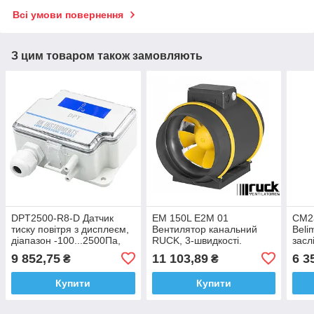
Всі умови повернення
З цим товаром також замовляють
DPT2500-R8-D Датчик
EM 150L E2M 01
CM23
тиску повітря з дисплеєм,
Вентилятор канальний
Beli
діапазон -100...2500Па,
RUCK, 3-швидкості.
засл
HK Instruments
9 852,75
11 103,89
6 3
₴
₴
(Фінляндія)
Купити
Купити