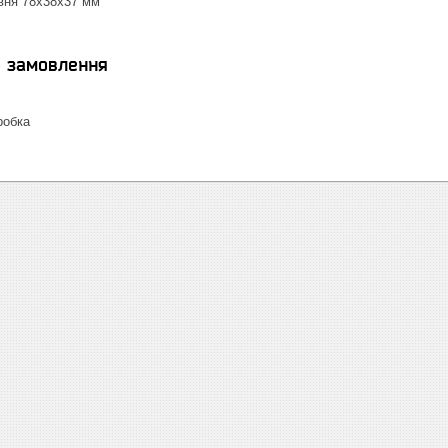
івня 78х38х37 мм
я замовлення
робка