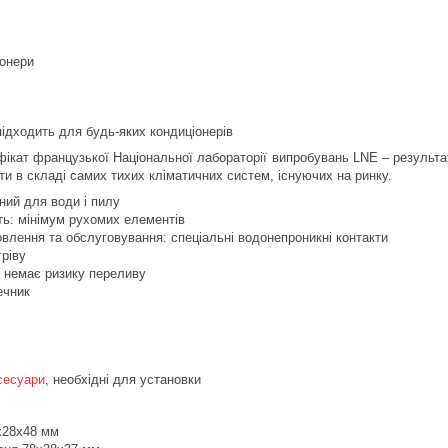
іонери
ідходить для будь-яких кондиціонерів
фікат французької Національної лабораторії випробувань LNE – результ
и в складі самих тихих кліматичних систем, існуючих на ринку.
ий для води і пилу
ть: мінімум рухомих елементів
влення та обслуговування: спеціальні водонепроникні контакти
гріву
: немає ризику переливу
ечник
сесуари
, необхідні для установки
х28х48 мм