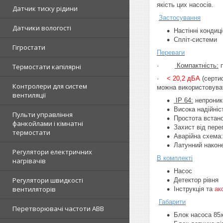
якість цих насосів.
Датчик тиску рідини
Застосування
Датчики вологості
Настінні кондиц
Спліт-системи
Гігростати
Переваги
·
Компактність:
п
Термостати капілярні
·
< 20,2 дБА
(серти
Контролери для систем
можна використовуват
вентиляції
IP 64:
непроникн
Висока надійніс
Пульти управління
Простота встано
фанкойлами і кімнатні
Захист від пере
термостати
Аварійна схема
Латунний након
Регулятори електричних
В комплекті
нагрівачів
Насос
Регулятори швидкості
Детектор рівня
вентиляторів
Інструкція та
ак
Габарити
Перетворювачі частоти ABB
Блок насоса 85