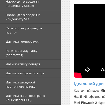
Насоси для відведення
конденсату Siccom
Насоси для відведення
конденсату SFA
Реле протоку рідини, та
повітря
Датчики температури
Реле перепаду тиску
(пресостат)
Датчики тиску повітря
Датчики витрати повітря
Датчики швидкості
Ідеальний дре
повітряного потоку
Компактний насос
Mi
Датчики якості повітря та
Надійний, ефективний
концентрації CO₂
Mini Flowatch 2
відпо