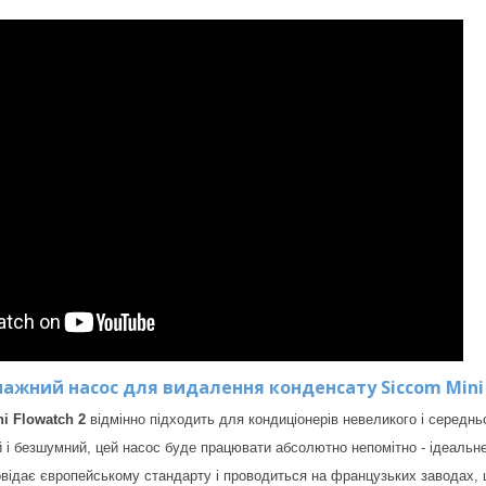
нажний насос для видалення конденсату Siccom
Mini
ni Flowatch 2
відмінно підходить для кондиціонерів невеликого і середньо
 і безшумний, цей насос буде працювати абсолютно непомітно - ідеальне р
відає європейському стандарту і проводиться на французьких заводах, 