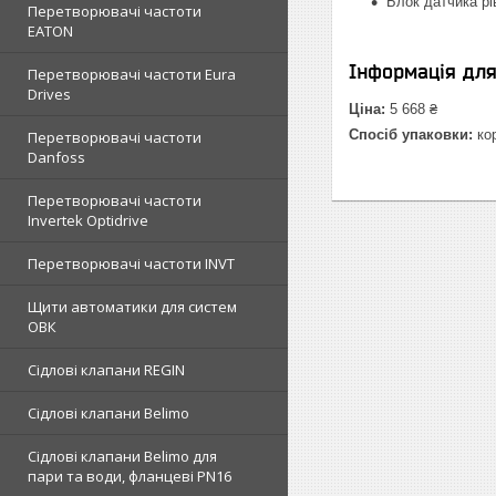
Блок датчика р
Перетворювачі частоти
EATON
Інформація дл
Перетворювачі частоти Eura
Drives
Ціна:
5 668 ₴
Спосіб упаковки:
ко
Перетворювачі частоти
Danfoss
Перетворювачі частоти
Invertek Optidrive
Перетворювачі частоти INVT
Щити автоматики для систем
ОВК
Сідлові клапани REGIN
Сідлові клапани Belimo
Сідлові клапани Belimo для
пари та води, фланцеві PN16