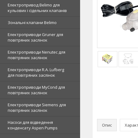
Електропривод Belimo для
кульових і сідельних клапанів
Зональні клапани Belimo
Електроприводи Gruner для
повітряних заслінок
Електроприводи Nenutec для
повітряних заслінок
Електроприводи R.A. Lufberg
для повітряних заслінок
Електроприводи MyCond для
повітряних заслінок
Електроприводи Siemens для
повітряних заслінок
Насоси для відведення
Опис
Харак
конденсату Aspen Pumps