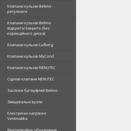
Клапани кульові Belimo -
регулюючі
Клапани кульові Belimo
відкрито/закрито (без
корекційного диска)
Клапани кульові Lufberg
Клапани кульові MyCond
Клапани кульові NENUTEC
Сідлові клапани NENUTEC
Заслінки батерфляй Belimo
Змішувальні вузли
Електричні нагрівачі
Ventmatika
Вентиляційне обладнання