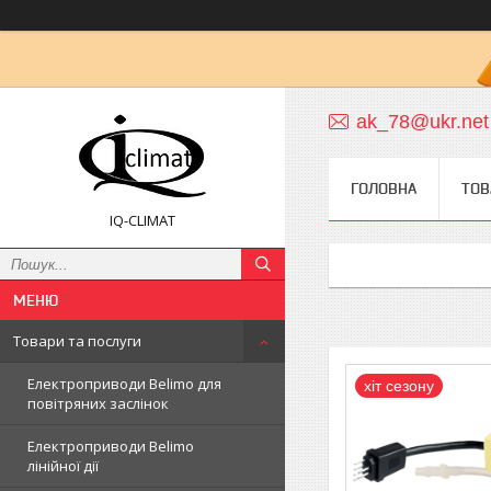
ak_78@ukr.net
ГОЛОВНА
ТОВ
IQ-CLIMAT
Товари та послуги
Електроприводи Belimo для
хіт сезону
повітряних заслінок
Електроприводи Belimo
лінійної дії