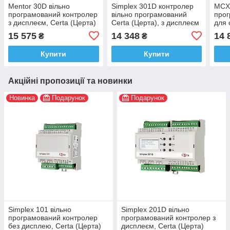
Mentor 30D вільно
Simplex 301D контролер
MCX
програмований контролер
вільно програмований
прог
з дисплеєм, Certa (Церта)
Certa (Церта), з дисплеєм
для 
Danf
15 575
14 348
14 
₴
₴
Купити
Купити
Акційні пропозиції та новинки
Новинка
Подарунок
Подарунок
Simplex 101 вільно
Simplex 201D вільно
програмований контролер
програмований контролер з
без дисплею, Certa (Церта)
дисплеєм, Certa (Церта)