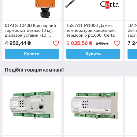
01ATS-1040B Капілярний
TeS-A11-Pt1000 Датчик
LM2
термостат Белімо (3 м),
температури канальний,
Beli
діапазон уставки -10 ...
термоопір pt1000, Certa
засл
+15 °С
(Церта)
4 952,44
1 035,50
7 2
₴
₴
1 090 ₴
Купити
Купити
Подібні товари компанії