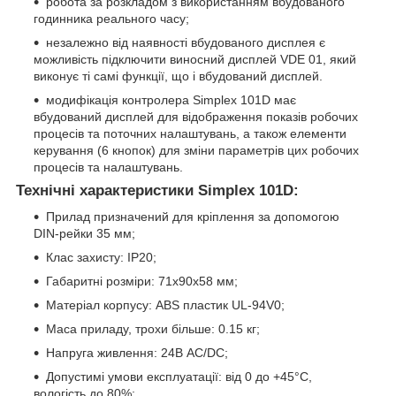
робота за розкладом з використанням вбудованого
годинника реального часу;
незалежно від наявності вбудованого дисплея є
можливість підключити виносний дисплей VDE 01, який
виконує ті самі функції, що і вбудований дисплей.
модифікація контролера Simplex 101D має
вбудований дисплей для відображення показів робочих
процесів та поточних налаштувань, а також елементи
керування (6 кнопок) для зміни параметрів цих робочих
процесів та налаштувань.
Технічні характеристики Simplex 101D:
Прилад призначений для кріплення за допомогою
DIN-рейки 35 мм;
Клас захисту: IP20;
Габаритні розміри: 71x90x58 мм;
Матеріал корпусу: ABS пластик UL-94V0;
Маса приладу, трохи більше: 0.15 кг;
Напруга живлення: 24В AC/DC;
Допустимі умови експлуатації: від 0 до +45°C,
вологість до 80%;