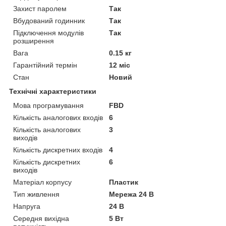
Захист паролем
Так
Вбудований годинник
Так
Підключення модулів
Так
розширення
Вага
0.15 кг
Гарантійний термін
12 міс
Стан
Новий
Технічні характеристики
Мова програмування
FBD
Кількість аналогових входів
6
Кількість аналогових
3
виходів
Кількість дискретних входів
4
Кількість дискретних
6
виходів
Матеріал корпусу
Пластик
Тип живлення
Мережа 24 В
Напруга
24 В
Середня вихідна
5 Вт