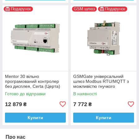
Подарунок
GSM шлюз
Подарунок
Mentor 30 вільно
GSMGate універсальний
програмований контролер
шлюз Modbus RTU/MQTT з
без дисплея, Certa (Церта)
можливістю гнучкого
конфігурування Certa (Церта)
Готово до відправки
В наявності
12 879
7 772
₴
₴
Купити
Купити
Про нас