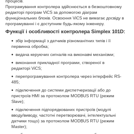
процесів.
Програмування контролера здійснюється в безкоштовному
редакторі програм ViCS за допомогою діаграм
функціональних блоків. Освоєння ViCS не вимагає досвіду в
програмуванні і є доступним будь-якому інженеру.
Функції і особливості контролера Simplex 101D:
збір інформації з датчиків різноманітних типів і її
первинна обробка;
видача керуючих сигналів на виконавчі механізми;
виконання прикладної програми, створеної в
редакторі ViCS;
перепрограмування контролера через інтерфейс RS-
485;
підключення до системи диспетчеризації або до
пристроїв HMI за протоколом MODBUS RTU (режим
Slave);
підключення підпорядкованих пристроїв (модулі
вводу/виводу, частотні перетворювачі, інтелектуальні
датчики тощо) за протоколом MODBUS RTU (режим
Master);