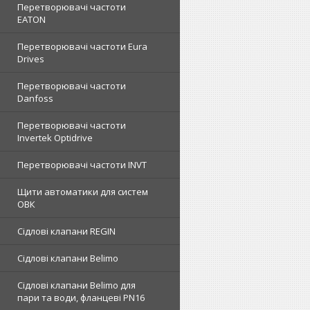
Перетворювачі частоти
EATON
Перетворювачі частоти Eura
Drives
Перетворювачі частоти
Danfoss
Перетворювачі частоти
Invertek Optidrive
Перетворювачі частоти INVT
Щити автоматики для систем
ОВК
Сідлові клапани REGIN
Сідлові клапани Belimo
Сідлові клапани Belimo для
пари та води, фланцеві PN16