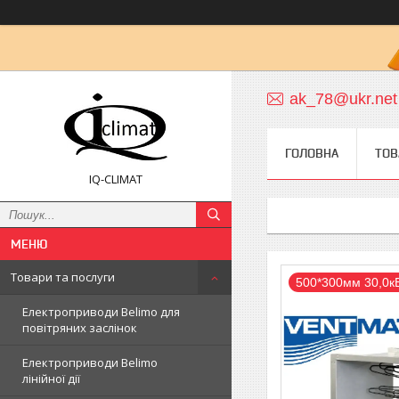
ak_78@ukr.net
ГОЛОВНА
ТОВ
IQ-CLIMAT
Товари та послуги
500*300мм 30,0к
Електроприводи Belimo для
повітряних заслінок
Електроприводи Belimo
лінійної дії