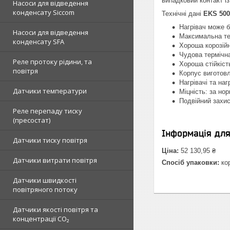
випадковий контакт і
Насоси для відведення
конденсату Siccom
Технічні дані
EKS 500
Нагрівач може б
Насоси для відведення
Максимальна тем
конденсату SFA
Хороша корозійн
Чудова термічна
Реле протоку рідини, та
Хороша стійкіст
повітря
Корпус виготовл
Нагрівачі та наг
Датчики температури
Міцність: за но
Подвійний захис
Реле перепаду тиску
(пресостат)
Інформація дл
Датчики тиску повітря
Ціна:
52 130,95 ₴
Датчики витрати повітря
Спосіб упаковки:
ко
Датчики швидкості
повітряного потоку
Датчики якості повітря та
концентрації CO₂