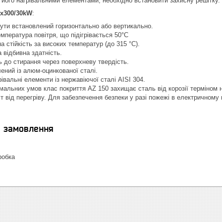
з його нагрівальними елементами, необхідно встановити захисну решітку.
x300/30kW
:
ути встановлений горизонтально або вертикально.
пература повітря, що підігрівається 50°C
а стійкість за високих температур (до 315 °C).
 відбивна здатність.
ь до стирання через поверхневу твердість.
ений із алюм-оцинкованої сталі.
рівальні елементи із нержавіючої сталі AISI 304.
рмальних умов клас покриття AZ 150 захищає сталь від корозії терміном 
т від перегріву. Для забезпечення безпеки у разі пожежі в електричному 
я замовлення
робка