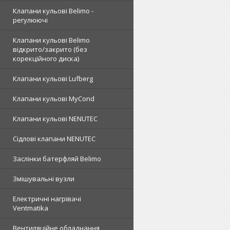
Клапани кульові Belimo -
регулюючі
Клапани кульові Belimo
відкрито/закрито (без
корекційного диска)
Клапани кульові Lufberg
Клапани кульові MyCond
Клапани кульові NENUTEC
Сідлові клапани NENUTEC
Заслінки батерфляй Belimo
Змішувальні вузли
Електричні нагрівачі
Ventmatika
Вентиляційне обладнання