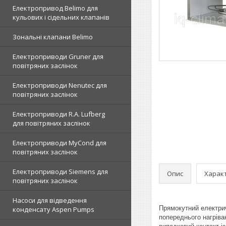
Електропривод Belimo для
кульових і сідельних клапанів
Зональні клапани Belimo
Електроприводи Gruner для
повітряних заслінок
Електроприводи Nenutec для
повітряних заслінок
Електроприводи R.A. Lufberg
для повітряних заслінок
Електроприводи MyCond для
повітряних заслінок
Електроприводи Siemens для
Опис
Харак
повітряних заслінок
Насоси для відведення
Прямокутний електри
конденсату Aspen Pumps
попереднього нагріва