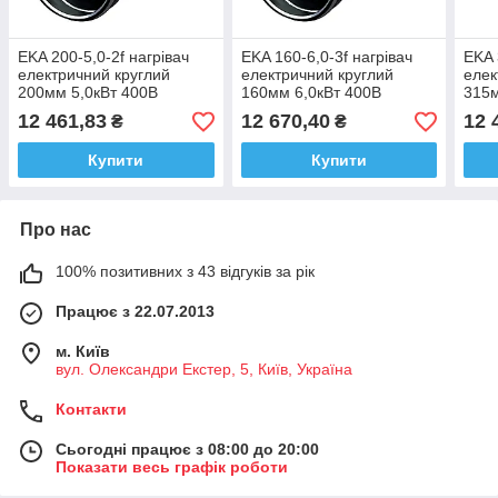
EKA 200-5,0-2f нагрівач
EKA 160-6,0-3f нагрівач
EKA 
електричний круглий
електричний круглий
елек
200мм 5,0кВт 400В
160мм 6,0кВт 400В
315м
(Ventmatika, Литва)
(Ventmatika, Литва)
(Ven
12 461,83
12 670,40
12 
₴
₴
Купити
Купити
Про нас
100% позитивних з 43 відгуків за рік
Працює з 22.07.2013
м. Київ
вул. Олександри Екстер, 5, Київ, Україна
Контакти
Сьогодні працює з 08:00 до 20:00
Показати весь графік роботи