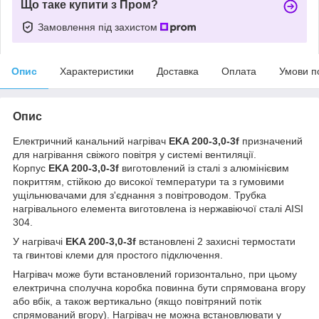
Що таке купити з Пром?
Замовлення під захистом
Опис
Характеристики
Доставка
Оплата
Умови п
Опис
Електричний канальний нагрівач
EKA 200-3,0-3f
призначений
для нагрівання свіжого повітря у системі вентиляції.
Корпус
EKA 200-3,0-3f
виготовлений із сталі з алюмінієвим
покриттям, стійкою до високої температури та з гумовими
ущільнювачами для з'єднання з повітроводом. Трубка
нагрівального елемента виготовлена із нержавіючої сталі AISI
304.
У нагрівачі
EKA 200-3,0-3f
встановлені 2 захисні термостати
та гвинтові клеми для простого підключення.
Нагрівач може бути встановлений горизонтально, при цьому
електрична сполучна коробка повинна бути спрямована вгору
або вбік, а також вертикально (якщо повітряний потік
спрямований вгору). Нагрівач не можна встановлювати у