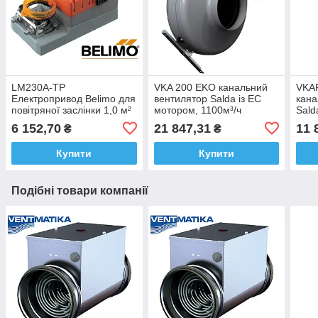
LM230A-TP
VKA 200 EKO канальний
VKAP
Електропривод Belimo для
вентилятор Salda із EC
кана
повітряної заслінки 1,0 м²
мотором, 1100м³/ч
Sald
1007
6 152,70
21 847,31
11 
₴
₴
Купити
Купити
Подібні товари компанії