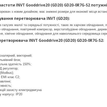
астоти INVT Gooddrive20 (GD20) GD20-0R7G-S2 потужні
ворювач з новим дизайном, має знижені розміри для економії місця вста
сування
перетворювача INVT (GD20):
 галузях малої та середньої потужності, таких як харчове обладнання,
 обладнання, повітряний компресор, верстатобудівне обладнання, дерев
ня, хімічне обладнання, обладнання для навколишнього середовища се
еретворювача INVT Gooddrive20 (GD20) GD20-0R7G-S2
:
 скалярний, векторний;
льмівний блок;
льна здатність 150%;
Д регулятор;
 (Modbus);
р ЕМІ клас С2;
авлінні;
тивність;
кцій захисту електродвигуна
ту корпусу: IP20