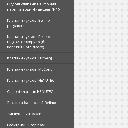
Сідлові клапани Belimo для
пари та води, фланцеві PN16
Клапани кульові Belimo -
регулюючі
Клапани кульові Belimo
відкрито/закрито (без
корекційного диска)
Клапани кульові Lufberg
Клапани кульові MyCond
Клапани кульові NENUTEC
Сідлові клапани NENUTEC
Заслінки батерфляй Belimo
Змішувальні вузли
Електричні нагрівачі