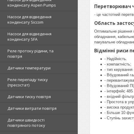
конденсату Aspen Pumps
Перетворювач ч
- це частотний перет
Насоси для відведення
конденсату Siccom
Область засто
Оптимальне рішення в
Насоси для відведення
обладнання, кабельне
конденсату SFA
пакувальне обладнан
Відмінні риси
п
Реле протоку рідини, та
повітря
- Надійність.
- компактність;
Датчики температури
- тип керування
- Вбудований га
Реле перепаду тиску
- перевантажува
(пресостат)
- Вбудований ПІ
- інтерфейс 485
Датчики тиску повітря
- вхідний фільт
- Простота в упр
- висока продук
Датчики витрати повітря
- Більше 10 фун
- Ступінь захис
Датчики швидкості
повітряного потоку