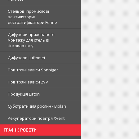
Стельові промислові
вентилятори/
дестратифікатори Fenne
Дифузори прихованого
монтажу для стель із
гіпсокартону
Дифузори Luftomet
Повітряні завіси Sonniger
Повітряні завіси 2VV
Продукція Eaton
Субстрати для рослин - Biolan
Рекуператори повітря Xvent
ГРАФІК РОБОТИ