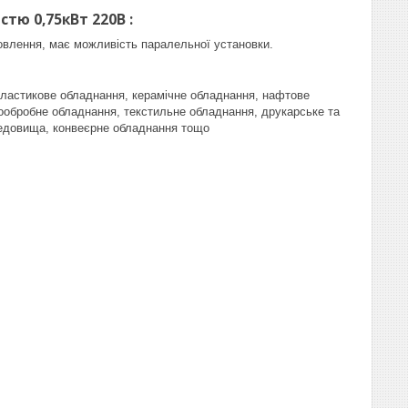
стю 0,75кВт 220В
:
новлення, має можливість паралельної установки.
 пластикове обладнання, керамічне обладнання, нафтове
ообробне обладнання, текстильне обладнання, друкарське та
редовища, конвеєрне обладнання тощо