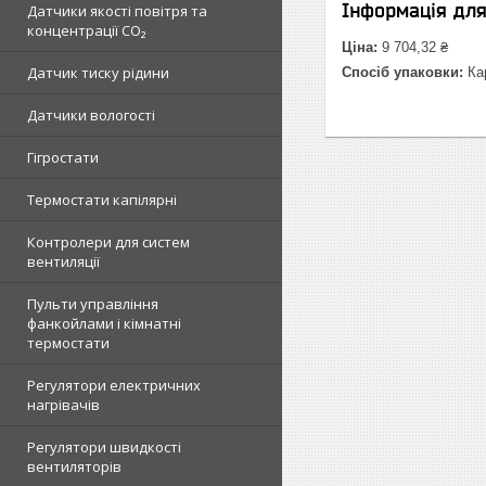
Інформація дл
Датчики якості повітря та
концентрації CO₂
Ціна:
9 704,32 ₴
Датчик тиску рідини
Спосіб упаковки:
Кар
Датчики вологості
Гігростати
Термостати капілярні
Контролери для систем
вентиляції
Пульти управління
фанкойлами і кімнатні
термостати
Регулятори електричних
нагрівачів
Регулятори швидкості
вентиляторів