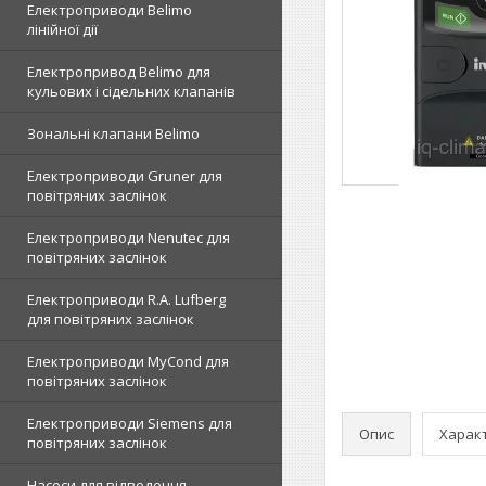
Електроприводи Belimo
лінійної дії
Електропривод Belimo для
кульових і сідельних клапанів
Зональні клапани Belimo
Електроприводи Gruner для
повітряних заслінок
Електроприводи Nenutec для
повітряних заслінок
Електроприводи R.A. Lufberg
для повітряних заслінок
Електроприводи MyCond для
повітряних заслінок
Електроприводи Siemens для
Опис
Харак
повітряних заслінок
Насоси для відведення