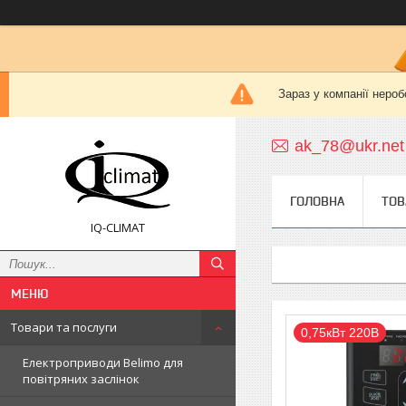
Зараз у компанії нероб
ak_78@ukr.net
ГОЛОВНА
ТОВ
IQ-CLIMAT
Товари та послуги
0,75кВт 220В
Електроприводи Belimo для
повітряних заслінок