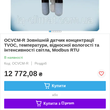
OCVCM-R Зовнішній датчик концентрації
TVOC, температури, відносної вологості та
інтенсивності світла, Modbus RTU
В наявності
Код: OCVCM-R
Роздріб
12 772,08
₴
Купити
або
Купити з