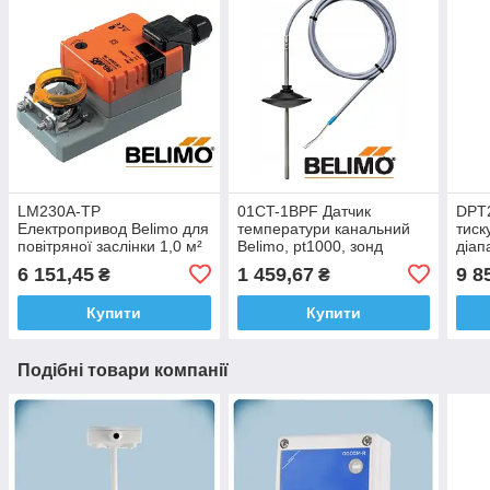
LM230A-TP
01CT-1BPF Датчик
DPT2
Електропривод Belimo для
температури канальний
тиск
повітряної заслінки 1,0 м²
Belimo, pt1000, зонд
діап
200мм
HK I
6 151,45
1 459,67
9 8
₴
₴
(Фін
Купити
Купити
Подібні товари компанії