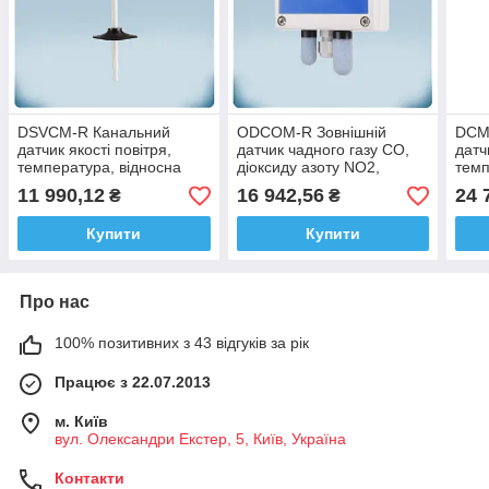
DSVCM-R Канальний
ODCOM-R Зовнішній
DCM
датчик якості повітря,
датчик чадного газу CO,
датч
температура, відносна
діоксиду азоту NO2,
темп
вологість та TVOC, 24
температури, вологості та
воло
11 990,12
16 942,56
24 
₴
₴
VDC Modbus RTU
освітлення, Modbus RTU
газу
Купити
Купити
Про нас
100% позитивних з 43 відгуків за рік
Працює з 22.07.2013
м. Київ
вул. Олександри Екстер, 5, Київ, Україна
Контакти