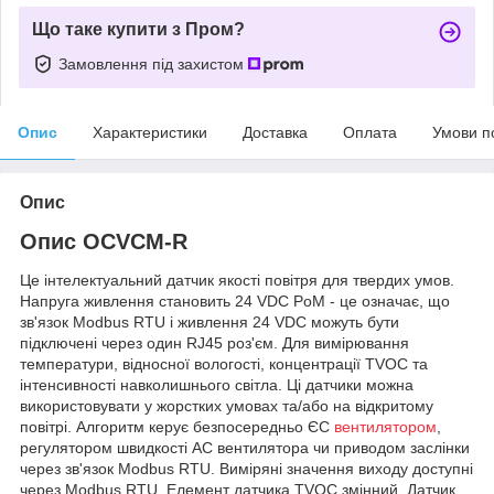
Що таке купити з Пром?
Замовлення під захистом
Опис
Характеристики
Доставка
Оплата
Умови п
Опис
Опис OCVCM-R
Це інтелектуальний датчик якості повітря для твердих умов.
Напруга живлення становить 24 VDC PoM - це означає, що
зв'язок Modbus RTU і живлення 24 VDC можуть бути
підключені через один RJ45 роз'єм. Для вимірювання
температури, відносної вологості, концентрації TVOC та
інтенсивності навколишнього світла. Ці датчики можна
використовувати у жорстких умовах та/або на відкритому
повітрі. Алгоритм керує безпосередньо ЄС
вентилятором
,
регулятором швидкості АС вентилятора чи приводом заслінки
через зв'язок Modbus RTU. Виміряні значення виходу доступні
через Modbus RTU. Елемент датчика TVOC змінний. Датчик