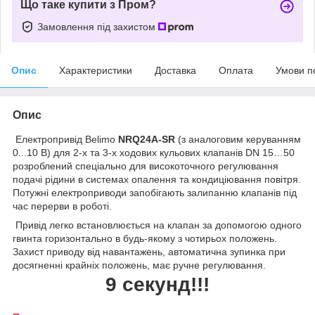
Що таке купити з Пром?
Замовлення під захистом
Опис
Характеристики
Доставка
Оплата
Умови п
Опис
Електропривід Belimo
NRQ24A-SR
(з аналоговим керуванням
0...10 В) для 2-х та 3-х ходових кульових клапанів DN 15…50
розроблений спеціально для високоточного регулювання
подачі рідини в системах опалення та кондиціювання повітря.
Потужні електроприводи запобігають залипанню клапанів під
час перерви в роботі.
Привід легко встановлюється на клапан за допомогою одного
гвинта горизонтально в будь-якому з чотирьох положень.
Захист приводу від навантажень, автоматична зупинка при
досягненні крайніх положень, має ручне регулювання.
9 секунд!!!