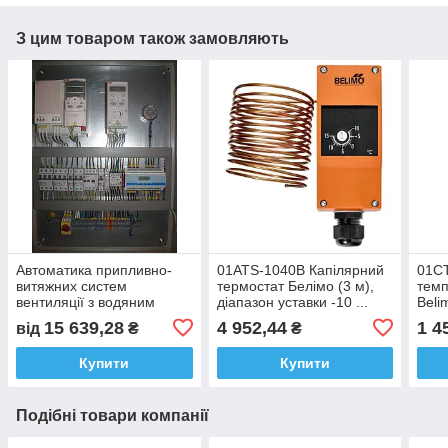
З цим товаром також замовляють
Автоматика припливно-
01ATS-1040B Капілярний
01CT
витяжних систем
термостат Белімо (3 м),
темп
вентиляції з водяним
діапазон уставки -10 ...
Beli
нагрівачем і
+15 °С
200
15 639,28
4 952,44
1 4
від
₴
₴
пластинчастим
рекуператором
Купити
Купити
Подібні товари компанії