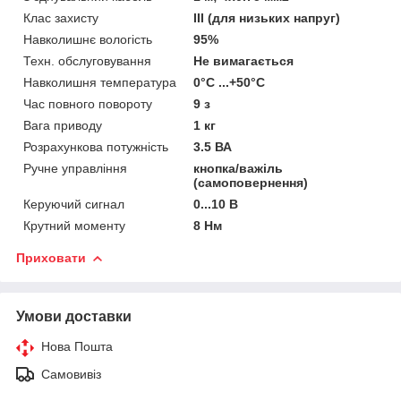
Клас захисту
III (для низьких напруг)
Навколишнє вологість
95%
Техн. обслуговування
Не вимагається
Навколишня температура
0°С ...+50°С
Час повного повороту
9 з
Вага приводу
1 кг
Розрахункова потужність
3.5 ВА
Ручне управління
кнопка/важіль
(самоповернення)
Керуючий сигнал
0...10 В
Крутний моменту
8 Нм
Приховати
Умови доставки
Нова Пошта
Самовивіз