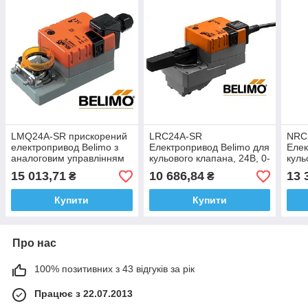
LMQ24A-SR прискорений
LRC24A-SR
NRC
електропривод Belimo з
Електропривод Belimo для
Елек
аналоговим управлінням
кульового клапана, 24В, 0-
куль
для повітряної заслінки
10В, 35 секунд!!!
10В,
15 013,71
10 686,84
13 
₴
₴
0,8 м² 2,5 секунди
Купити
Купити
Про нас
100% позитивних з 43 відгуків за рік
Працює з 22.07.2013