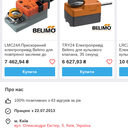
LMC24A Прискорений
TRY24 Електропривід
LRC
електропривід Belimo для
Belimo для кульового
Елек
повітряної заслінки до
клапана, 35 секунд
куль
1,0м² 35 секунд
10В,
7 462,94
6 627,93
10 
₴
₴
Купити
Купити
Про нас
100% позитивних з 43 відгуків за рік
Працює з 22.07.2013
м. Київ
вул. Олександри Екстер, 5, Київ, Україна