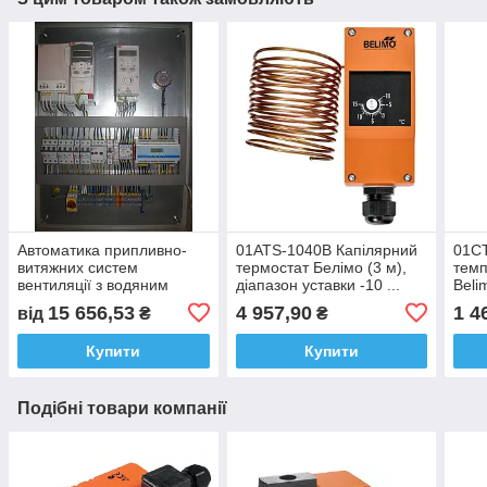
Автоматика припливно-
01ATS-1040B Капілярний
01CT
витяжних систем
термостат Белімо (3 м),
темп
вентиляції з водяним
діапазон уставки -10 ...
Beli
нагрівачем і
+15 °С
200
15 656,53
4 957,90
1 4
від
₴
₴
пластинчастим
рекуператором
Купити
Купити
Подібні товари компанії