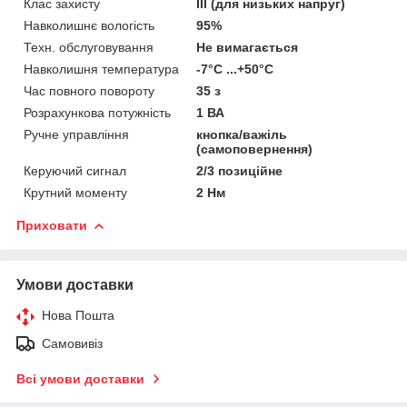
Клас захисту
III (для низьких напруг)
Навколишнє вологість
95%
Техн. обслуговування
Не вимагається
Навколишня температура
-7°С ...+50°С
Час повного повороту
35 з
Розрахункова потужність
1 ВА
Ручне управління
кнопка/важіль
(самоповернення)
Керуючий сигнал
2/3 позиційне
Крутний моменту
2 Нм
Приховати
Умови доставки
Нова Пошта
Самовивіз
Всі умови доставки