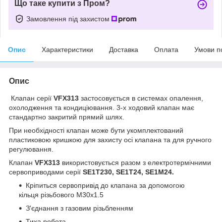
Що таке купити з Пром?
Замовлення під захистом
Опис
Характеристики
Доставка
Оплата
Умови п
Опис
Клапан серії
VFX313
застосовується в системах опалення,
охолодження та кондиціювання. 3-х ходовий клапан має
стандартно закритий прямий шлях.
При необхідності клапан може бути укомплектований
пластиковою кришкою для захисту осі клапана та для ручного
регулювання.
Клапан
VFX313
використовується разом з електротермічними
сервоприводами серії
SE1T230, SE1T24, SE1M24.
Кріпиться сервопривід до клапана за допомогою
кільця різьбового M30x1.5
З'єднання з газовим різьбленням
Тиха робота