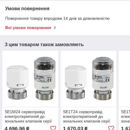
Умови повернення
Повернення товару впродовж 14 днів за домовленістю
Всі умови повернення
З цим товаром також замовляють
SE1М24 сервопривід
SE1T24 сервопривід
SE1T
електротермічний до
електротермічний до
елек
зональних клапанів серії
зональних клапанів серії
зона
VFX NENUTEC, аналогове
VFX NENUTEC,
VFX
4 696,96
1 670,03
1 6
₴
₴