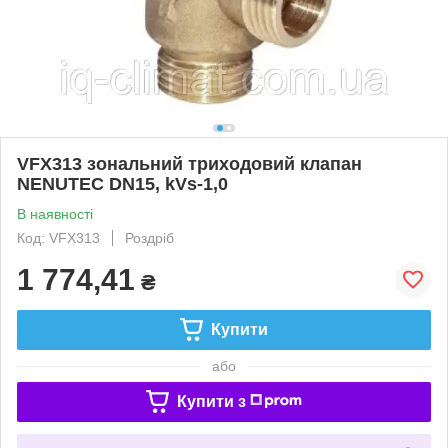
VFX313 зональний триходовий клапан
NENUTEC DN15, kVs-1,0
В наявності
Код: VFX313
Роздріб
1 774,41
₴
Купити
або
Купити з