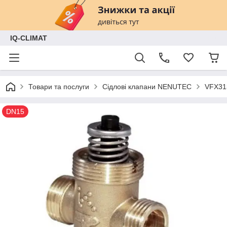
IQ-CLIMAT
Товари та послуги
Сідлові клапани NENUTEC
VFX31
DN15