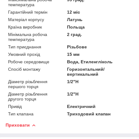
температура
Гарантійний термін
12 міс
Матеріал корпусу
Латунь
Країна виробник
Польща
Мінімальна робоча
2 град.
температура
Тип приєднання
Різьбове
Умовний прохід
15 мм
Робоче середовище
Вода, Етиленгліколь
Спосіб монтажу
Горизонтальний/
вертикальний
Діаметр різьблення
1/2"Н
першого торця
Діаметр різьблення
1/2"Н
другого торця
Привід
Електричний
Тип клапана
Триходовий клапан
Приховати