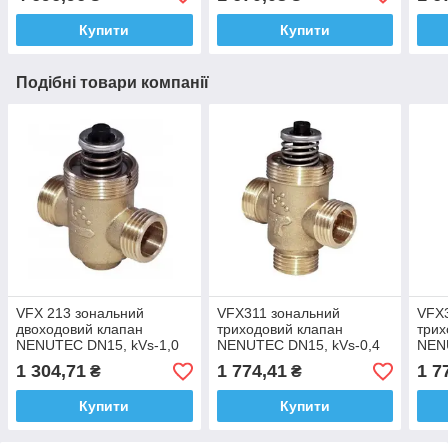
керування 0-10В, 24В
триточкове керування 24В
трит
230
Купити
Купити
Подібні товари компанії
VFX 213 зональний
VFX311 зональний
VFX
двоходовий клапан
триходовий клапан
трих
NENUTEC DN15, kVs-1,0
NENUTEC DN15, kVs-0,4
NEN
1 304,71
1 774,41
1 7
₴
₴
Купити
Купити