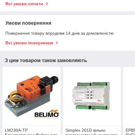
Всі умови оплати
Умови повернення
Повернення товару впродовж 14 днів за домовленістю
Всі умови повернення
З цим товаром також замовляють
LM230A-TP
Simplex 201D вільно
EPB
Електропривод Belimo для
програмований контролер
EVCO