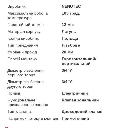
Виробник
NENUTEC
Максимальна робоча
105 град.
температура
Гарантійний термін
12 міс
Матеріал корпусу
Латунь
Країна виробник
Польща
Тип приєднання
Різьбове
Умовний прохід
20 мм
Спосіб монтажу
Горизонтальний/
вертикальний
Діаметр різьблення
3/4"У
першого торця
Діаметр різьблення
3/4"У
другого торця
Привід
Електричний
Функціональне
Клапан зональний
призначення клапана
Тип клапана
Двоходовий клапан
Напрямок потоку в клапані
Прямоточний