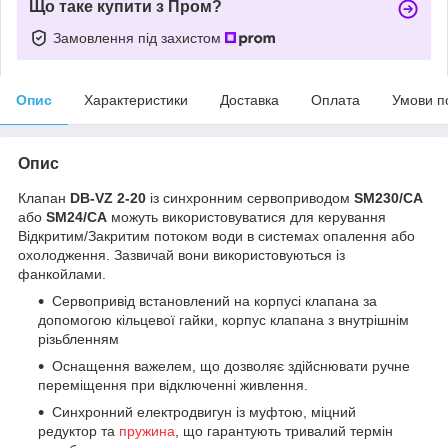
Що таке купити з Пром?
Замовлення під захистом
Опис
Характеристики
Доставка
Оплата
Умови п
Опис
Клапан
DB-VZ 2-20
із синхронним сервоприводом
SM230/CA
або
SM24/CA
можуть використовуватися для керування
Відкритим/Закритим потоком води в системах опалення або
охолодження. Зазвичай вони використовуються із
фанкойлами.
Сервопривід встановлений на корпусі клапана за
допомогою кільцевої гайки, корпус клапана з внутрішнім
різьбленням
Оснащення важелем, що дозволяє здійснювати ручне
переміщення при відключенні живлення.
Синхронний електродвигун із муфтою, міцний
редуктор та
пружина
, що гарантують тривалий термін