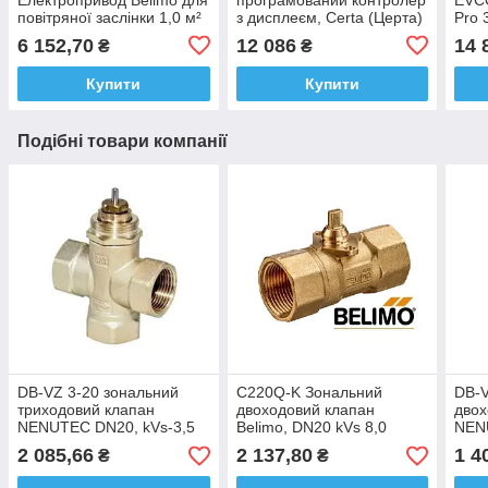
повітряної заслінки 1,0 м²
з дисплеєм, Certa (Церта)
Pro 
6 152,70
12 086
14 
₴
₴
Купити
Купити
Подібні товари компанії
DB-VZ 3-20 зональний
C220Q-K Зональний
DB-V
триходовий клапан
двоходовий клапан
двох
NENUTEC DN20, kVs-3,5
Belimo, DN20 kVs 8,0
NEN
2 085,66
2 137,80
1 4
₴
₴