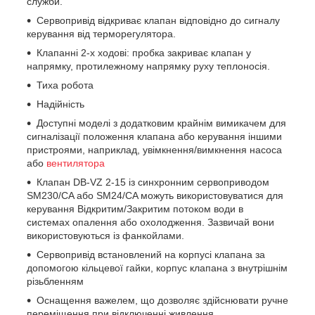
служби.
Сервопривід відкриває клапан відповідно до сигналу
керування від терморегулятора.
Клапанні 2-х ходові: пробка закриває клапан у
напрямку, протилежному напрямку руху теплоносія.
Тиха робота
Надійність
Доступні моделі з додатковим крайнім вимикачем для
сигналізації положення клапана або керування іншими
пристроями, наприклад, увімкнення/вимкнення насоса
або
вентилятора
Клапан DB-VZ 2-15 із синхронним сервоприводом
SM230/CA або SM24/CA можуть використовуватися для
керування Відкритим/Закритим потоком води в
системах опалення або охолодження. Зазвичай вони
використовуються із фанкойлами.
Сервопривід встановлений на корпусі клапана за
допомогою кільцевої гайки, корпус клапана з внутрішнім
різьбленням
Оснащення важелем, що дозволяє здійснювати ручне
переміщення при відключенні живлення.