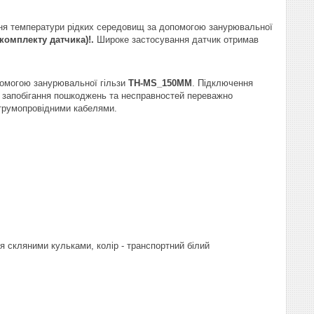
я температури рідких середовищ за допомогою занурювальної
комплекту датчика)!.
Широке застосування датчик отримав
опомогою занурювальної гільзи
TH-MS_150MM
.
Підключення
ю запобігання пошкоджень та несправностей переважно
струмопровідними кабелями.
я скляними кульками, колір - транспортний білий