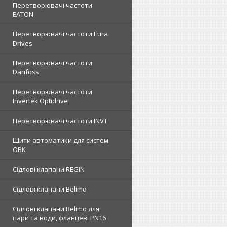
Перетворювачі частоти
EATON
Перетворювачі частоти Eura
Drives
Перетворювачі частоти
Danfoss
Перетворювачі частоти
Invertek Optidrive
Перетворювачі частоти INVT
Щити автоматики для систем
ОВК
Сідлові клапани REGIN
Сідлові клапани Belimo
Сідлові клапани Belimo для
пари та води, фланцеві PN16