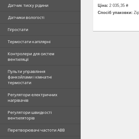
Датчик тиску рідини
Ціна:
2 035,35 ₴
Спосіб упаковки:
Zip
Датчики вологості
Гігростати
Термостати капілярні
Контролери для систем
вентиляції
Пульти управління
фанкойлами і кімнатні
термостати
Регулятори електричних
нагрівачів
Регулятори швидкості
вентиляторів
Перетворювачі частоти ABB