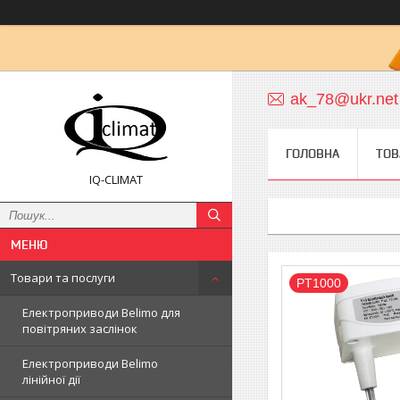
ak_78@ukr.net
ГОЛОВНА
ТОВ
IQ-CLIMAT
Товари та послуги
PT1000
Електроприводи Belimo для
повітряних заслінок
Електроприводи Belimo
лінійної дії