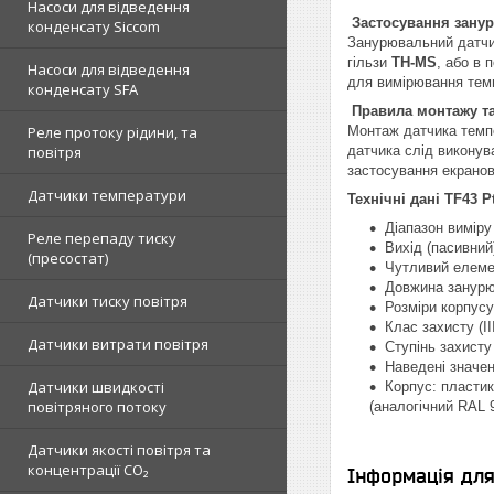
Насоси для відведення
Застосування зану
конденсату Siccom
Занурювальний датч
гільзи
TH-MS
, або в
Насоси для відведення
для вимірювання темп
конденсату SFA
Правила монтажу та 
Реле протоку рідини, та
Монтаж датчика тем
повітря
датчика слід виконув
застосування екранов
Датчики температури
Технічні дані TF43 
Діапазон виміру 
Реле перепаду тиску
Вихід (пасивний
(пресостат)
Чутливий елеме
Довжина занурюв
Датчики тиску повітря
Розміри корпусу
Клас захисту (II
Датчики витрати повітря
Ступінь захисту 
Наведені значен
Датчики швидкості
Корпус: пластик
повітряного потоку
(аналогічний RAL 
Датчики якості повітря та
концентрації CO₂
Інформація дл