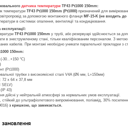
рювального
датчика температури
TF43 Pt1000 150mm:
ик температури
TF43 Pt1000 150mm (Pt1000)
призначений для вимірюванн
 повітропровід за допомогою монтажного фланця
MF-15-K
(не входить до 
ератури в системах опалення, вентиляції та кондиціювання.
експлуатації:
ператури
TF43 Pt1000 150mm
у трубі, або резервуарі здійснюється за д
ати в знеструмленому стані, тільки кваліфікованим персоналом. З мето
аних кабелів. При монтажі необхідно уникати паралельної прокладки з 
Pt1000 150mm:
(-30...+150 °С)
)
нт (Pt1000)
альної трубки з високоякісної сталі V4A (Ø6 мм, L=150мм)
: 72 x 64 x 37,8 мм
I SELV)
(IP 43)
ня дійсні у нейтральній атмосфері за нормальних умов експлуатації.
, стійкий до ультрафіолетового випромінювання, поліамід, 30% посиленн
9016)
з кришкою, що замикається.
я замовлення