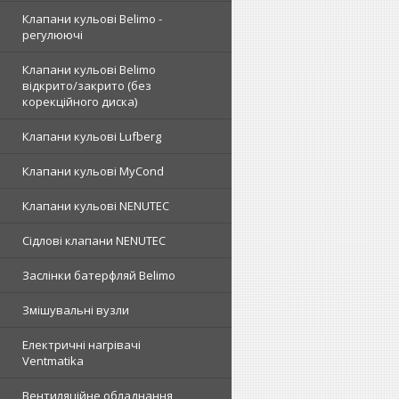
Клапани кульові Belimo -
регулюючі
Клапани кульові Belimo
відкрито/закрито (без
корекційного диска)
Клапани кульові Lufberg
Клапани кульові MyCond
Клапани кульові NENUTEC
Сідлові клапани NENUTEC
Заслінки батерфляй Belimo
Змішувальні вузли
Електричні нагрівачі
Ventmatika
Вентиляційне обладнання