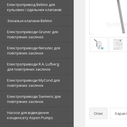
Електропривод Belimo для
кульових і сідельних клапанів
Зональні клапани Belimo
Електроприводи Gruner для
повітряних заслінок
Електроприводи Nenutec для
повітряних заслінок
Електроприводи R.A. Lufberg
для повітряних заслінок
Електроприводи MyCond для
повітряних заслінок
Електроприводи Siemens для
повітряних заслінок
Насоси для відведення
Опис
Харак
конденсату Aspen Pumps