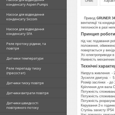
Опис
Харак
конденсату Aspen Pumps
Насоси для відведення
Привод
GRUNER 34
конденсату Siccom
вентиляції та кондиц
теплоносія в разі не
Насоси для відведення
конденсату SFA
Принцип роботи 
під час подавання ро
Реле протоку рідини, та
положення, обмежено
повітря
повертається у вихід
Усі електроприводи в
Датчики температури
Наявність механічних
Технічні характ
Реле перепаду тиску
(пресостат)
Напруга живлення - 
Зусилля двигуна - 5
Розмір заслінки - до 
Датчики тиску повітря
Кріплення для вала С
Потужність споживана
Датчики витрати повітря
Потужність споживана
Потужність розрахун
Датчики швидкості
Керування 2-х годинко
повітряного потоку
Ступінь захисту IP54
Час повороту двигуна