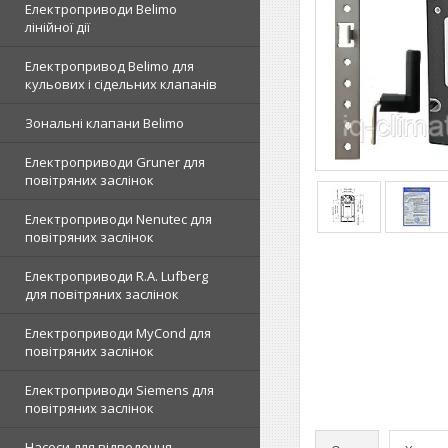
Електроприводи Belimo
лінійної дії
Електропривод Belimo для
кульових і сідельних клапанів
Зональні клапани Belimo
Електроприводи Gruner для
повітряних заслінок
Електроприводи Nenutec для
повітряних заслінок
Електроприводи R.A. Lufberg
для повітряних заслінок
Електроприводи MyCond для
повітряних заслінок
Електроприводи Siemens для
повітряних заслінок
Насоси для відведення