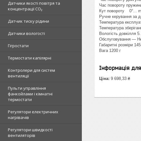
Датчики якості повітря та
Час повороту пружини
концентрації CO₂
Кут повороту 0°... m
Ручне керування за 
Датчик тиску рідини
Температура експлуат
Температура зберіган
Датчики вологості
Вологість довкілля 5.
Обслуговування — Не
Габаритні розміри 145
Гігростати
Вага 1200 г
Термостати капілярні
Інформація дл
Контролери для систем
вентиляції
Ціна:
9 698,33 ₴
Пульти управління
фанкойлами і кімнатні
термостати
Регулятори електричних
нагрівачів
Регулятори швидкості
вентиляторів