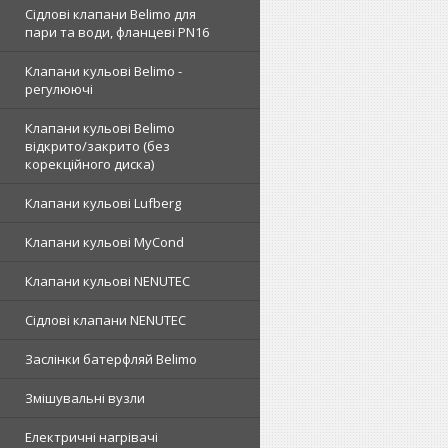
Сідлові клапани Belimo для
пари та води, фланцеві PN16
Клапани кульові Belimo -
регулюючі
Клапани кульові Belimo
відкрито/закрито (без
корекційного диска)
Клапани кульові Lufberg
Клапани кульові MyCond
Клапани кульові NENUTEC
Сідлові клапани NENUTEC
Заслінки батерфляй Belimo
Змішувальні вузли
Електричні нагрівачі