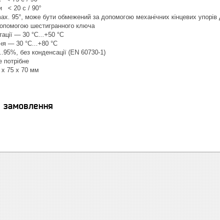
 < 20 с / 90°
ax. 95°, може бути обмежений за допомогою механічних кінцевих упорів 
допомогою шестигранного ключа
ації — 30 °C...+50 °C
ня — 30 °C...+80 °C
..95%, без конденсації (EN 60730-1)
 потрібне
 x 75 x 70 мм
я замовлення