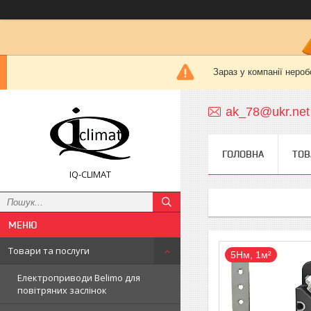
Зараз у компанії нероб
ak_78@ukr.net
ГОЛОВНА
ТОВ
IQ-CLIMAT
Товари та послуги
5Нм, 1м²
Електроприводи Belimo для
повітряних заслінок