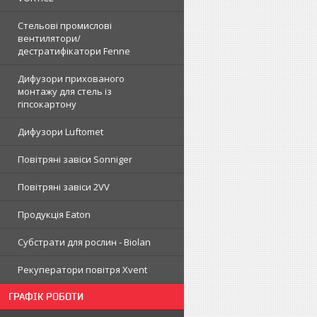
Стельові промислові
вентилятори/
дестратифікатори Fenne
Дифузори прихованого
монтажу для стель із
гіпсокартону
Дифузори Luftomet
Повітряні завіси Sonniger
Повітряні завіси 2VV
Продукція Eaton
Субстрати для рослин - Biolan
Рекуператори повітря Xvent
ГРАФІК РОБОТИ