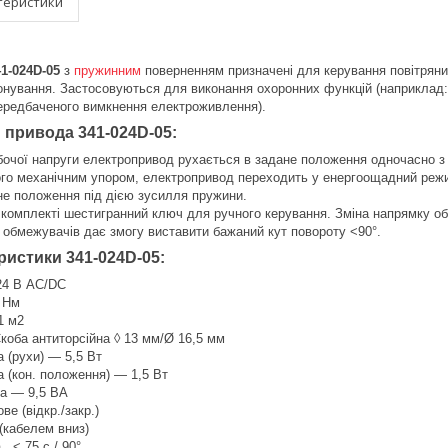
теристики
1-024D-05
з
пружинним
поверненням призначені для керування повітрян
іонування. Застосовуються для виконання охоронних функцій (наприклад:
передбаченого вимкнення електроживлення).
привода 341-024D-05:
бочої напруги електропривод рухається в задане положення одночасно з
го механічним упором, електропривод переходить у енергоощадний режи
не положення під дією зусилля пружини.
 комплекті шестигранний ключ для ручного керування. Зміна напрямку 
 обмежувачів дає змогу виставити бажаний кут повороту <90°.
еристики
341-024D-05
:
24 В AC/DC
 Нм
1 м2
коба антиторсійна ◊ 13 мм/Ø 16,5 мм
 (рухи) — 5,5 Вт
 (кон. положення) — 1,5 Вт
ка — 9,5 ВА
ве (відкр./закр.)
 (кабелем вниз)
 < 75 с / 90°