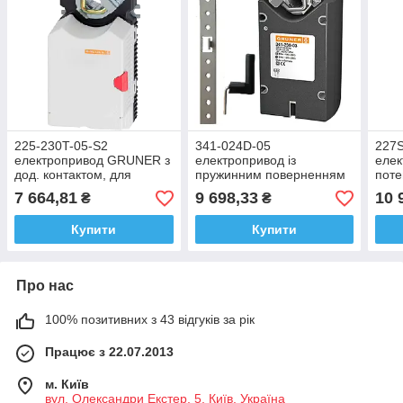
225-230T-05-S2
341-024D-05
227
електропривод GRUNER з
електропривод із
елек
дод. контактом, для
пружинним поверненням
поте
повітряної заслінки 1,0 м2
GRUNER для повітряної
пові
7 664,81
9 698,33
10 
₴
₴
заслінки 1 м2
Купити
Купити
Про нас
100% позитивних з 43 відгуків за рік
Працює з 22.07.2013
м. Київ
вул. Олександри Екстер, 5, Київ, Україна