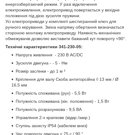
енергозберігаючий режим. У разі відключення
електроживлення, електропривод повертається у вихідне
положення під дією зусилля пружини.
Усі електроприводи у комплекті шестигранний ключ для
ручного керування. Зміна напряму обертання визначається
стороною монтажу електроприводу. Наявність механічних
обмежувачів дозволяє виставити бажаний кут повороту <90°.
Технічні характеристики 341-230-05:
Напруга живлення - 230 В AC/DC
Зусилля двигуна - - 5 - Нм
Розмір заслінки - до 1 м ²
Кріплення для валу Скоба антиторсійна ◊ 13 мм / Ø
16,5 мм
Потужність споживана (рух) - 5,5 Вт
Потужність споживана (кін. положення) - 1,5 Вт
Потужність розрахункова - 9,5 ВА
Управління 2-х крапкове (відкр./закр.)
Ступінь захисту IP54 (кабелем вниз)
Час повороту двигуна < 75 с / 90 °