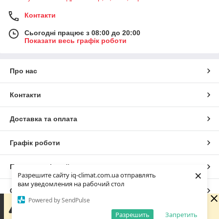
Контакти
Сьогодні працює з 08:00 до 20:00
Показати весь графік роботи
Про нас
Контакти
Доставка та оплата
Графік роботи
Повна версія сайту
×
Разрешите сайту iq-climat.com.ua отправлять
вам уведомления на рабочий стол
Сайт створено на маркетплейсі
Prom.ua
Powered by SendPulse
Зараз у компанії неробочий час. Замовлення та
повідомлення будуть оброблені з 08:00 найближчого
Разрешить
Запретить
Політика конфіденційності
робочого дня (завтра, 07.08).