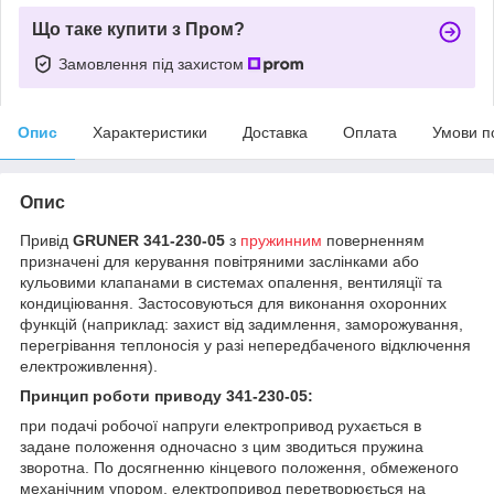
Що таке купити з Пром?
Замовлення під захистом
Опис
Характеристики
Доставка
Оплата
Умови п
Опис
Привід
GRUNER 341-230-05
з
пружинним
поверненням
призначені для керування повітряними заслінками або
кульовими клапанами в системах опалення, вентиляції та
кондиціювання. Застосовуються для виконання охоронних
функцій (наприклад: захист від задимлення, заморожування,
перегрівання теплоносія у разі непередбаченого відключення
електроживлення).
Принцип роботи приводу 341-230-05:
при подачі робочої напруги електропривод рухається в
задане положення одночасно з цим зводиться пружина
зворотна. По досягненню кінцевого положення, обмеженого
механічним упором, електропривод перетворюється на