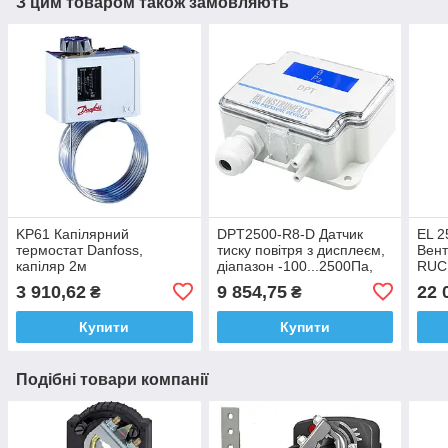
З цим товаром також замовляють
KP61 Капілярний
DPT2500-R8-D Датчик
EL 2
термостат Danfoss,
тиску повітря з дисплеєм,
Вент
капіляр 2м
діапазон -100...2500Па,
RUCK
HK Instruments
3 910,62
9 854,75
22 
₴
₴
(Фінляндія)
Купити
Купити
Подібні товари компанії