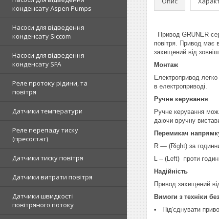
Опис
Харак
конденсату Aspen Pumps
Насоси для відведення
Привод GRUNER серії 
конденсату Siccom
повітря. Привод має 
захищений від зовніш
Насоси для відведення
конденсату SFA
Монтаж
Електропривод легко 
Реле протоку рідини, та
в електроприводі.
повітря
Ручне керування
Датчики температури
Ручне керування можл
даючи вручну вистави
Реле перепаду тиску
Перемикач напрямк
(пресостат)
R — (Right) за годин
Датчики тиску повітря
L – (Left) проти годи
Надійність
Датчики витрати повітря
Привод захищений від
Датчики швидкості
Вимоги з техніки бе
повітряного потоку
• Під'єднувати приво