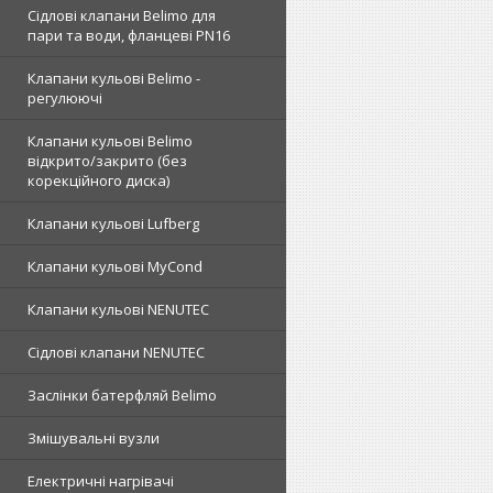
Сідлові клапани Belimo для
пари та води, фланцеві PN16
Клапани кульові Belimo -
регулюючі
Клапани кульові Belimo
відкрито/закрито (без
корекційного диска)
Клапани кульові Lufberg
Клапани кульові MyCond
Клапани кульові NENUTEC
Сідлові клапани NENUTEC
Заслінки батерфляй Belimo
Змішувальні вузли
Електричні нагрівачі