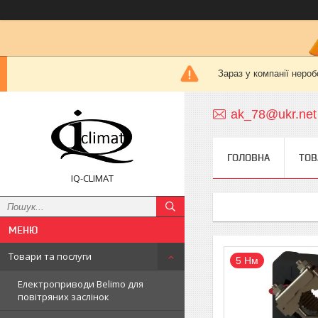
Зараз у компанії нероб
ak_78@ukr.net
ГОЛОВНА
ТОВ
IQ-CLIMAT
Товари та послуги
5 Нм
Електроприводи Belimo для
повітряних заслінок