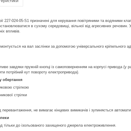
теристики
227-024-05-S1 призначені для керування повітряними та водяними клап
встановлюватися в сухому середовищі, вільної від агресивних речовин. 
ніх впливів.
монтується на вал заслінки за допомогою універсального кріпильного ад
иве завдяки пружній кнопці із самоповерненням на корпусі привода (у ра
ти потрібний кут повороту електропривода).
у обертання
никовою стрілкою
нникової стрілки
 перевантаження, не вимагає кінцевих вимикачів і зупиняється автомати
зпеки
д тільки до ізольованого захищеного джерела електроживлення.