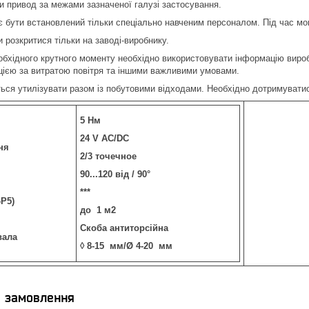
 привод за межами зазначеної галузі застосування.
бути встановлений тільки спеціально навченим персоналом. Під час мон
 розкритися тільки на заводі-виробнику.
обхідного крутного моменту необхідно використовувати інформацію виробн
цією за витратою повітря та іншими важливими умовами.
ся утилізувати разом із побутовими відходами. Необхідно дотримуватися
5 Нм
24
V
AC
/
DC
ня
2/3 точечное
90...120
від / 90°
***
-
P
5)
до 1 м2
Скоба антиторсійна
вала
◊ 8-15 мм/Ø 4-20 мм
я замовлення