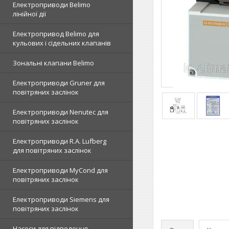
Електроприводи Belimo
лінійної дії
Електропривод Belimo для
кульових і сідельних клапанів
Зональні клапани Belimo
Електроприводи Gruner для
повітряних заслінок
Електроприводи Nenutec для
повітряних заслінок
Електроприводи R.A. Lufberg
для повітряних заслінок
Електроприводи MyCond для
повітряних заслінок
Електроприводи Siemens для
повітряних заслінок
Насоси для відведення