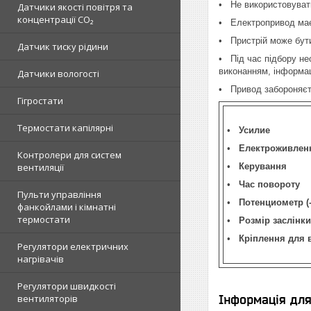
• Не використовувати
Датчики якості повітря та
концентрації CO₂
• Електропривод має 
• Пристрій може бути
Датчик тиску рідини
• Під час підбору не
виконанням, інформа
Датчики вологості
• Привод забороняєть
Гігростати
Термостати капілярні
•
Усилие
•
Електроживлен
Контролери для систем
вентиляції
•
Керування
•
Час повороту
Пульти управління
•
Потенциометр (
фанкойлами і кімнатні
термостати
•
Розмір заслінки
•
Кріплення для 
Регулятори електричних
нагрівачів
Регулятори швидкості
вентиляторів
Інформація дл