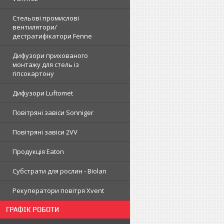
Стельові промислові
вентилятори/
дестратифікатори Fenne
Дифузори прихованого
монтажу для стель із
гіпсокартону
Дифузори Luftomet
Повітряні завіси Sonniger
Повітряні завіси 2VV
Продукція Eaton
Субстрати для рослин - Biolan
Рекуператори повітря Xvent
ГРАФІК РОБОТИ