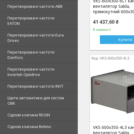
VKS 600x300-6L1 ка
вентилятор Salda,
Перетворювачі частоти ABB
прямокутний 600x30
Перетворювачі частоти
41 437,60 ₴
EATON
В наявності
Перетворювачі частоти Eura
Купити
Drives
Перетворювачі частоти
Danfoss
VKS 600x350-4L3
Перетворювачі частоти
Invertek Optidrive
Перетворювачі частоти INVT
Щити автоматики для систем
ОВК
Сідлові клапани REGIN
Сідлові клапани Belimo
VKS 600x350-4L3 ка
вентилятор Salda,