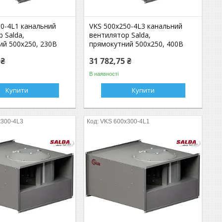
50-4L1 канальний
VKS 500x250-4L3 канальний
 Salda,
вентилятор Salda,
ий 500x250, 230В
прямокутний 500x250, 400В
 ₴
31 782,75 ₴
В наявності
Купити
Купити
x300-4L3
VKS 600x300-4L1