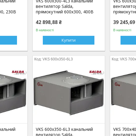
нальний
VKS 600x300-4L3 канальний
VKS 600x30
вентилятор Salda,
вентилятор
0, 230В
прямокутний 600x300, 400В
прямокутн
42 898,88 ₴
39 245,69
В наявності
В наявності
Купити
VKS 600x350-6L3
VKS 700
нальний
VKS 600x350-6L3 канальний
VKS 700x40
вентилятор Salda,
вентилятор