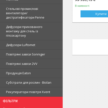
В наявності
Стельові промислові
вентилятори/
Купити
дестратифікатори Fenne
Дифузори прихованого
монтажу для стель із
гіпсокартону
Дифузори Luftomet
Повітряні завіси Sonniger
Повітряні завіси 2VV
Продукція Eaton
Субстрати для рослин - Biolan
Рекуператори повітря Xvent
ФІЛЬТРИ