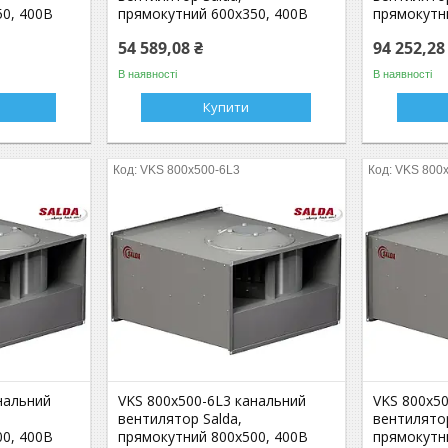
0, 400В
прямокутний 600x350, 400В
прямокутн
54 589,08 ₴
94 252,28
В наявності
В наявності
Купити
VKS 800x500-6L3
VKS 800
нальний
VKS 800x500-6L3 канальний
VKS 800x5
вентилятор Salda,
вентилятор
0, 400В
прямокутний 800x500, 400В
прямокутн