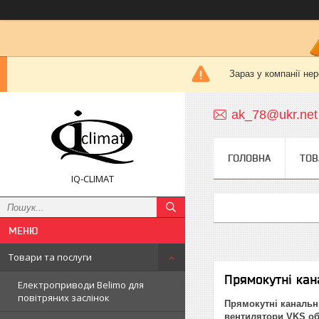
Зараз у компанії не
ak_78@ukr.net
ГОЛОВНА
ТОВ
IQ-CLIMAT
Товари та послуги
Прямокутні кан
Електроприводи Belimo для
повітряних заслінок
Прямокутні канальні
вентилятори VKS об