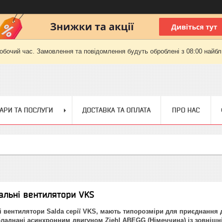
робочий час. Замовлення та повідомлення будуть оброблені з 08:00 найбли
АРИ ТА ПОСЛУГИ
ДОСТАВКА ТА ОПЛАТА
ПРО НАС
альні вентилятори VKS
 вентилятори Salda серії VKS, мають типорозміри для приєднання д
ладнані
асинхронним двигуном Ziehl ABEGG (Німеччина) із зовніш