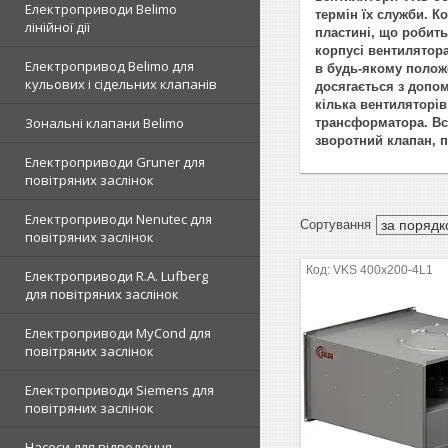
Електроприводи Belimo
термін їх служби.
Ко
лінійної дії
пластині, що робит
корпусі вентилятора
Електропривод Belimo для
в будь-якому полож
кульових і сідельних клапанів
досягається з допо
кілька вентиляторів
Зональні клапани Belimo
трансформатора. Вс
зворотний клапан, п
Електроприводи Gruner для
повітряних заслінок
Електроприводи Nenutec для
повітряних заслінок
VKS 400x200-4L1
Електроприводи R.A. Lufberg
для повітряних заслінок
Електроприводи MyCond для
повітряних заслінок
Електроприводи Siemens для
повітряних заслінок
Насоси для відведення