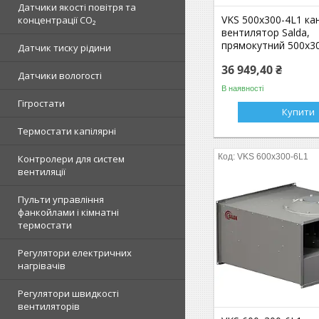
Датчики якості повітря та
VKS 500x300-4L1 ка
концентрації CO₂
вентилятор Salda,
прямокутний 500x30
Датчик тиску рідини
36 949,40 ₴
Датчики вологості
В наявності
Гігростати
Купити
Термостати капілярні
VKS 600x300-6L1
Контролери для систем
вентиляції
Пульти управління
фанкойлами і кімнатні
термостати
Регулятори електричних
нагрівачів
Регулятори швидкості
вентиляторів