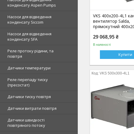
конденсату Aspen Pumps
VKS 400x200-4L1 ка
Насоси для відведення
вентилятор Salda,
конденсату Siccom
прямокутний 400x20
Насоси для відведення
29 068,95 ₴
конденсату SFA
В наявності
Реле протоку рідини, та
Купити
повітря
Датчики температури
VKS 500x300-4L1
Реле перепаду тиску
(пресостат)
Датчики тиску повітря
Датчики витрати повітря
Датчики швидкості
повітряного потоку