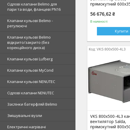
прямокутний 600x35
Сідлові клапани Belimo для
пари та води, фланцеві PN16
56 676,62 ₴
Клапани кульові Belimo -
В наявності
регулюючі
Купити
Клапани кульові Belimo
відкрито/закрито (без
корекційного диска)
VKS 800x500-4L3
Клапани кульові Lufberg
Клапани кульові MyCond
Клапани кульові NENUTEC
Сідлові клапани NENUTEC
Заслінки батерфляй Belimo
Змішувальні вузли
VKS 800x500-4L3 ка
вентилятор Salda,
прямокутний 800x50
Електричні нагрівачі