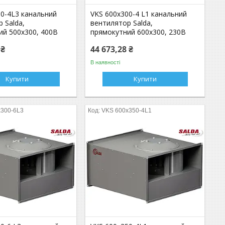
00-4L3 канальний
VKS 600x300-4 L1 канальний
 Salda,
вентилятор Salda,
ий 500x300, 400В
прямокутний 600x300, 230В
 ₴
44 673,28 ₴
В наявності
Купити
Купити
x300-6L3
VKS 600x350-4L1