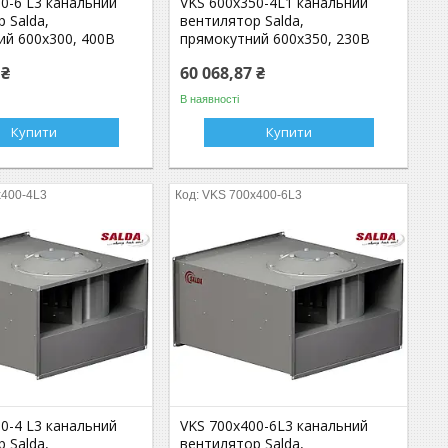
0-6 L3 канальний
VKS 600x350-4L1 канальний
 Salda,
вентилятор Salda,
ий 600x300, 400В
прямокутний 600x350, 230В
 ₴
60 068,87 ₴
В наявності
Купити
Купити
x400-4L3
VKS 700x400-6L3
0-4 L3 канальний
VKS 700x400-6L3 канальний
 Salda,
вентилятор Salda,