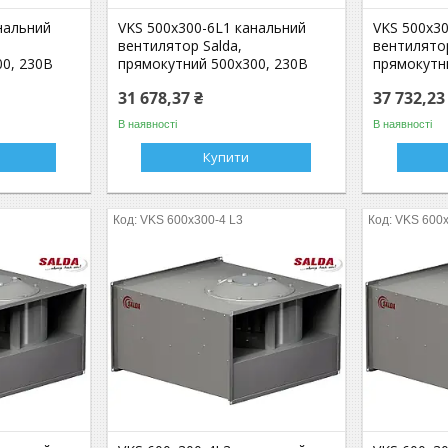
нальний
VKS 500x300-6L1 канальний
VKS 500x3
вентилятор Salda,
вентилятор
0, 230В
прямокутний 500x300, 230В
прямокутн
31 678,37 ₴
37 732,23
В наявності
В наявності
Купити
VKS 600x300-4 L3
VKS 600