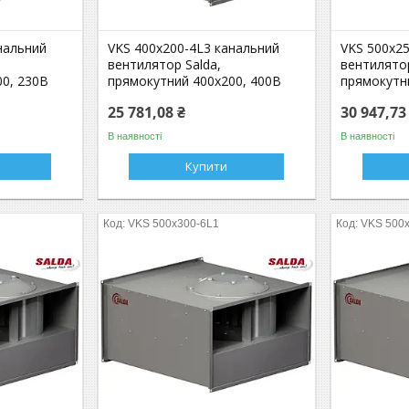
нальний
VKS 400x200-4L3 канальний
VKS 500x2
вентилятор Salda,
вентилятор
0, 230В
прямокутний 400x200, 400В
прямокутн
25 781,08 ₴
30 947,73
В наявності
В наявності
Купити
VKS 500x300-6L1
VKS 500