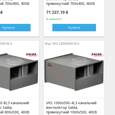
ий 700x400, 400В
прямокутний 700x400, 400В
 ₴
71 237,19 ₴
В наявності
Купити
Купити
x500-8L3
VKS 1000x500-4L3
00-8L3 канальний
VKS 1000x500-4L3 канальний
 Salda,
вентилятор Salda,
ий 800x500, 400В
прямокутний 1000x500, 400В