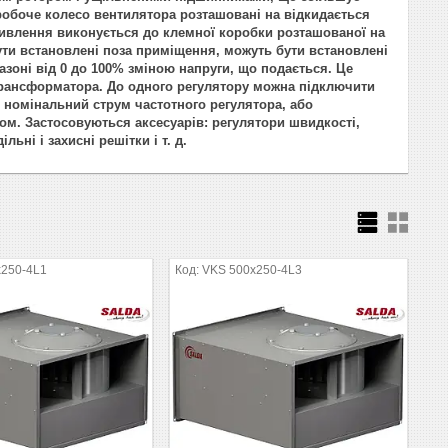
 робоче колесо вентилятора розташовані на відкидається
живлення виконується до клемної коробки розташованої на
ути встановлені поза приміщення, можуть бути встановлені
азоні від 0 до 100% зміною напруги, що подається. Це
 трансформатора. До одного регулятору можна підключити
 номінальний струм частотного регулятора, або
м. Застосовуються аксесуарів: регулятори швидкості,
ні і захисні решітки і т. д.
x250-4L1
VKS 500x250-4L3