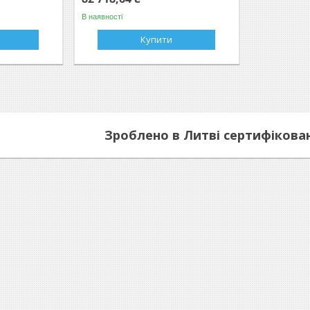
В наявності
Купити
Зроблено в Литві сертифікован