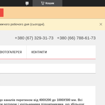
Кошик
жчого робочого дня (сьогодні).
+380 (67) 329-31-73
+380 (66) 788-61-73
ФОТОГАЛЕРЕЯ
КОНТАКТИ
о каналів перетином від 400X200 до 1000X500 мм.
Всі
нім ротором і ущільненими підшипниками, що збільшує