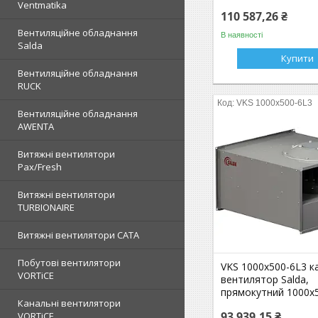
Ventmatika
110 587,26 ₴
Вентиляційне обладнання
В наявності
Salda
Купити
Вентиляційне обладнання
RUCK
VKS 1000x500-6L3
Вентиляційне обладнання
AWENTA
Витяжні вентилятори
Pax/Fresh
Витяжні вентилятори
TURBIONAIRE
Витяжні вентилятори CATA
Побутові вентилятори
VKS 1000x500-6L3 к
VORTiCE
вентилятор Salda,
прямокутний 1000x
Канальні вентилятори
93 939,15 ₴
VORTiCE