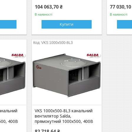
104 063,70 ₴
77 030,10
В наявності
В наявності
Купити
VKS 1000x500-8L3
анальний
VKS 1000x500-8L3 канальний
вентилятор Salda,
500, 400В
прямокутний 1000x500, 400В
82 718,64 ₴