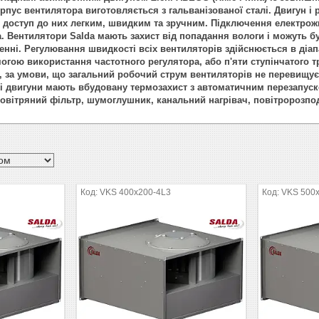
рпус вентилятора виготовляється з гальванізованої сталі. Двигун і
ь доступ до них легким, швидким та зручним. Підключення електро
.
Вентилятори Salda мають захист від попадання вологи і можуть б
енні.
Регулювання швидкості всіх вентиляторів здійснюється в діап
могою використання частотного регулятора, або п'яти ступінчатого
, за умови, що загальний робочий струм вентиляторів не перевищує
і двигуни мають вбудовану термозахист з автоматичним перезапуско
овітряний фільтр, шумоглушник, канальний нагрівач, повітророзподіль
VKS 400x200-4L3
VKS 500