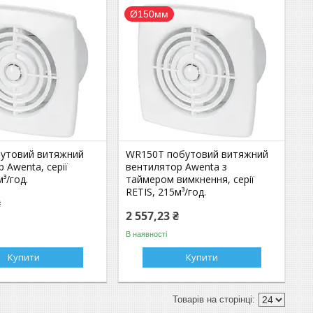
Ø150мм
утовий витяжний
WR150T побутовий витяжний
 Awenta, серії
вентилятор Awenta з
³/год.
таймером вимкнення, серії
RETIS, 215м³/год.
₴
2 557,23 ₴
В наявності
Купити
Купити