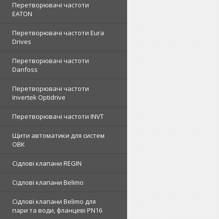
Перетворювачі частоти
EATON
Перетворювачі частоти Eura
Drives
Перетворювачі частоти
Danfoss
Перетворювачі частоти
Invertek Optidrive
Перетворювачі частоти INVT
Щити автоматики для систем
ОВК
Сідлові клапани REGIN
Сідлові клапани Belimo
Сідлові клапани Belimo для
пари та води, фланцеві PN16