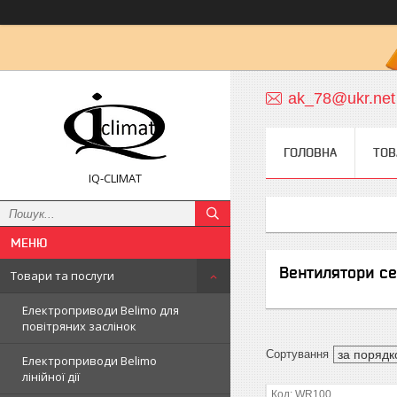
ak_78@ukr.net
ГОЛОВНА
ТОВ
IQ-CLIMAT
Вентилятори се
Товари та послуги
Електроприводи Belimo для
повітряних заслінок
Електроприводи Belimo
лінійної дії
WR100