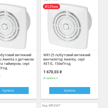
Ø125мм
бутовий витяжний
WR125 побутовий витяжний
р Awenta з датчиком
вентилятор Awenta, серії
та таймером, серії
RETIS, 150м³/год.
/год.
1 670,03 ₴
₴
В наявності
Купити
Купити
WR150T