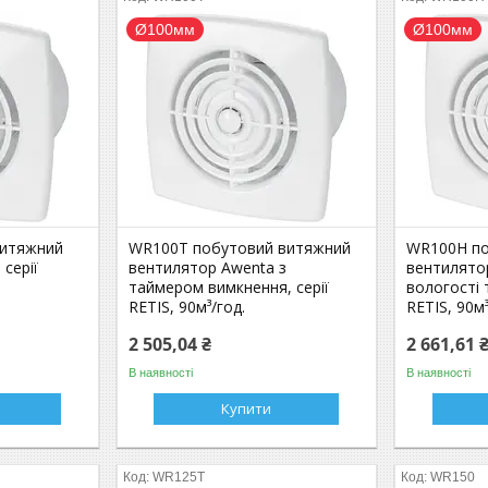
Ø100мм
Ø100мм
витяжний
WR100T побутовий витяжний
WR100H по
серії
вентилятор Awenta з
вентилято
таймером вимкнення, серії
вологості 
RETIS, 90м³/год.
RETIS, 90м³
2 505,04 ₴
2 661,61 
В наявності
В наявності
Купити
WR125T
WR150