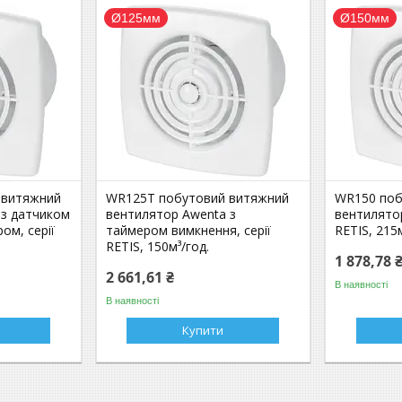
Ø125мм
Ø150мм
 витяжний
WR125T побутовий витяжний
WR150 поб
 з датчиком
вентилятор Awenta з
вентилятор
ом, серії
таймером вимкнення, серії
RETIS, 215м
RETIS, 150м³/год.
1 878,78 
2 661,61 ₴
В наявності
В наявності
Купити