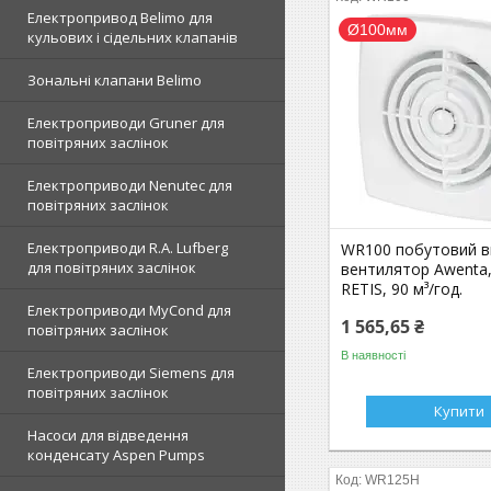
Електропривод Belimo для
Ø100мм
кульових і сідельних клапанів
Зональні клапани Belimo
Електроприводи Gruner для
повітряних заслінок
Електроприводи Nenutec для
повітряних заслінок
Електроприводи R.A. Lufberg
WR100 побутовий 
для повітряних заслінок
вентилятор Awenta, 
RETIS, 90 м³/год.
Електроприводи MyCond для
1 565,65 ₴
повітряних заслінок
В наявності
Електроприводи Siemens для
повітряних заслінок
Купити
Насоси для відведення
конденсату Aspen Pumps
WR125H