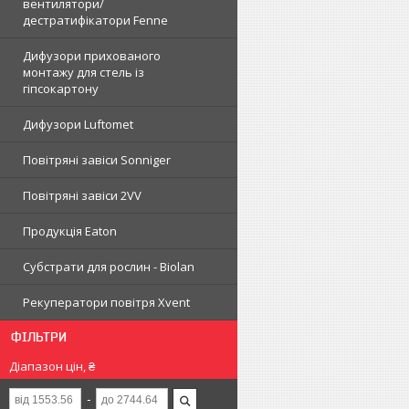
вентилятори/
дестратифікатори Fenne
Дифузори прихованого
монтажу для стель із
гіпсокартону
Дифузори Luftomet
Повітряні завіси Sonniger
Повітряні завіси 2VV
Продукція Eaton
Субстрати для рослин - Biolan
Рекуператори повітря Xvent
ФІЛЬТРИ
Діапазон цін, ₴