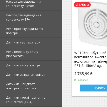
Насоси для відведення
Ø125мм
конденсату Siccom
Насоси для відведення
конденсату SFA
Реле протоку рідини, та
повітря
Датчики температури
Реле перепаду тиску
WR125H побутовий
(пресостат)
вентилятор Awenta
вологості та таймер
Датчики тиску повітря
RETIS, 150м³/год.
2 765,99 ₴
Датчики витрати повітря
В наявності
Датчики швидкості
Купити
повітряного потоку
Датчики якості повітря та
концентрації CO₂