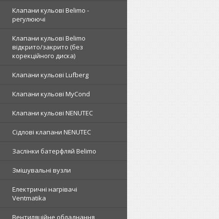
Клапани кульові Belimo -
регулюючі
Клапани кульові Belimo
відкрито/закрито (без
корекційного диска)
Клапани кульові Lufberg
Клапани кульові MyCond
Клапани кульові NENUTEC
Сідлові клапани NENUTEC
Заслінки батерфляй Belimo
Змішувальні вузли
Електричні нагрівачі
Ventmatika
Вентиляційне обладнання