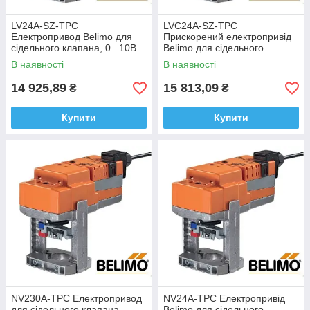
LV24A-SZ-TPC
LVC24A-SZ-TPC
Електропривод Belimo для
Прискорений електропривід
сідельного клапана, 0...10В
Belimo для сідельного
клапана
В наявності
В наявності
14 925,89
15 813,09
₴
₴
Купити
Купити
NV230A-TPC Електропривод
NV24A-TPC Електропривід
для сідельного клапана
Belimo для сідельного